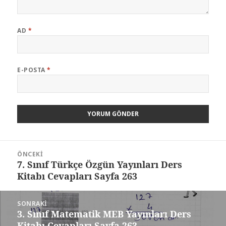
AD
*
E-POSTA
*
Yazı
ÖNCEKI
gezinmesi
7. Sınıf Türkçe Özgün Yayınları Ders
Önceki
Kitabı Cevapları Sayfa 263
yazı:
SONRAKI
3. Sınıf Matematik MEB Yayınları Ders
Sonraki
Kitabı Cevapları Sayfa 263
yazı: