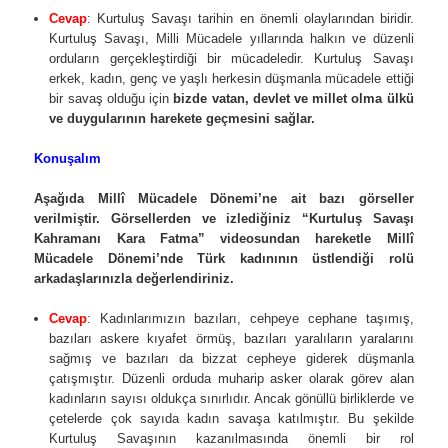
Cevap
: Kurtuluş Savaşı tarihin en önemli olaylarından biridir.
Kurtuluş Savaşı, Milli Mücadele yıllarında halkın ve düzenli
orduların gerçekleştirdiği bir mücadeledir. Kurtuluş Savaşı
erkek, kadın, genç ve yaşlı herkesin düşmanla mücadele ettiği
bir savaş olduğu için
bizde vatan, devlet ve millet olma ülkü
ve duygularının harekete geçmesini sağlar.
Konuşalım
Aşağıda Millî Mücadele Dönemi’ne ait bazı görseller
verilmiştir. Görsellerden ve izlediğiniz “Kurtuluş Savaşı
Kahramanı Kara Fatma” videosundan hareketle Millî
Mücadele Dönemi’nde Türk kadınının üstlendiği rolü
arkadaşlarınızla değerlendiriniz.
Cevap
: Kadınlarımızın bazıları, cehpeye cephane taşımış,
bazıları askere kıyafet örmüş, bazıları yaralıların yaralarını
sağmış ve bazıları da bizzat cepheye giderek düşmanla
çatışmıştır. Düzenli orduda muharip asker olarak görev alan
kadınların sayısı oldukça sınırlıdır. Ancak gönüllü birliklerde ve
çetelerde çok sayıda kadın savaşa katılmıştır. Bu şekilde
Kurtuluş Savaşının kazanılmasında önemli bir rol