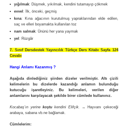
yığılmak
: Düşmek, yıkılmak, kendini tutamayıp çökmek
evvel
: İlk, önceki, geçmiş
kına
: Kına ağacının kurutulmuş yapraklarından elde edilen,
saç ve elleri boyamakta kullanılan toz
nam salmak
: Ününü her yana yaymak
yel
: Rüzgâr
7. Sınıf Dersdestek Yayıncılık Türkçe Ders Kitabı Sayfa 124
Cevabı
Hangi Anlamı Kazanmış ?
Aşağıda dinlediğiniz şiirden dizeler verilmiştir. Altı çizili
kelimelerin bu dizelerde kazandığı anlamın bulunduğu
kutucuğu işaretleyiniz. Bu kelimeleri, verilen diğer
anlamlarını karşılayacak şekilde birer cümlede kullanınız.
Kocabaş’ın yerine
koştu
kendini Elifçik.
→ Hayvanı çekeceği
arabaya, sabana vb.ne bağlamak.
Cümlelerim: