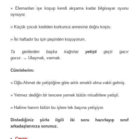
» Elemanları işe koşup kendi akşama kadar bilgisayar oyunu
oynuyor.
» Küçük çocuk kediden korkunca annesine doğru koştu.
» İki haftadır bu işin peşinden koşuyorum.
Ta gerilerden başka kağnılar
yetişti
geçti gacır
gucur.
→ Ulaşmak, varmak.
Cümlelerim:
» Oğlu Ahmet de yetiştiğine göre artık emekli olma vakti gelmiş.
» Yetmez dediğin bir tencere yemek bütün misafirlere yetişti.
» Halime hanım bütün bu işlere tek başına yetişiyor.
Dinlediğiniz şiirle ilgili iki soru hazırlayıp sınıf
arkadaşlarınıza sorunuz.
Cevap
: