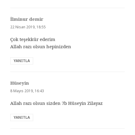
İlminur demir
dedi
ki:
22 Nisan 2019, 18:55
Çok teşekkür ederim
Allah razı olsun hepinizden
YANITLA
Hüseyin
dedi
ki:
8 Mayıs 2019, 16:43
Allah razı olsun sizden 7b Hüseyin Zilayaz
YANITLA