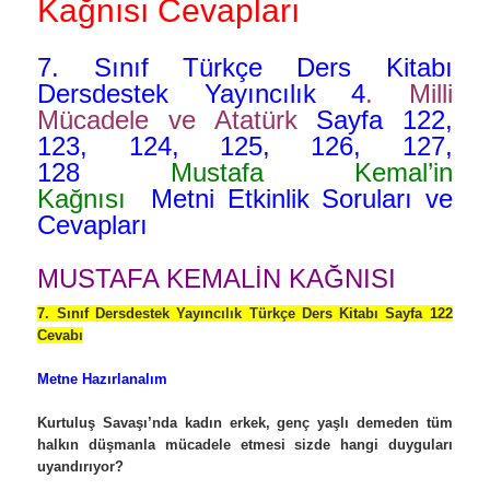
Kağnısı Cevapları
7. Sınıf Türkçe Ders Kitabı
Dersdestek Yayıncılık 4
. Milli
Mücadele ve Atatürk
Sayfa 122,
123, 124, 125, 126, 127,
128
Mustafa Kemal’in
Kağnısı
Metni Etkinlik Soruları ve
Cevapları
MUSTAFA KEMALİN KAĞNISI
7. Sınıf Dersdestek Yayıncılık Türkçe Ders Kitabı Sayfa 122
Cevabı
Metne Hazırlanalım
Kurtuluş Savaşı’nda kadın erkek, genç yaşlı demeden tüm
halkın düşmanla mücadele etmesi sizde hangi duyguları
uyandırıyor?