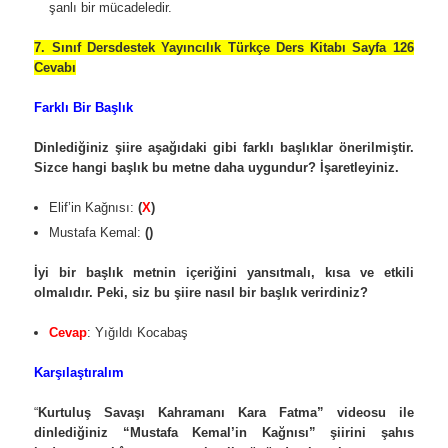
şanlı bir mücadeledir.
7. Sınıf Dersdestek Yayıncılık Türkçe Ders Kitabı Sayfa 126
Cevabı
Farklı Bir Başlık
Dinlediğiniz şiire aşağıdaki gibi farklı başlıklar önerilmiştir.
Sizce hangi başlık bu metne daha uygundur? İşaretleyiniz.
Elif’in Kağnısı:
(
X
)
Mustafa Kemal:
()
İyi bir başlık metnin içeriğini yansıtmalı, kısa ve etkili
olmalıdır. Peki, siz bu şiire nasıl bir başlık verirdiniz?
Cevap
: Yığıldı Kocabaş
Karşılaştıralım
“
Kurtuluş Savaşı Kahramanı Kara Fatma” videosu ile
dinlediğiniz “Mustafa Kemal’in Kağnısı” şiirini şahıs