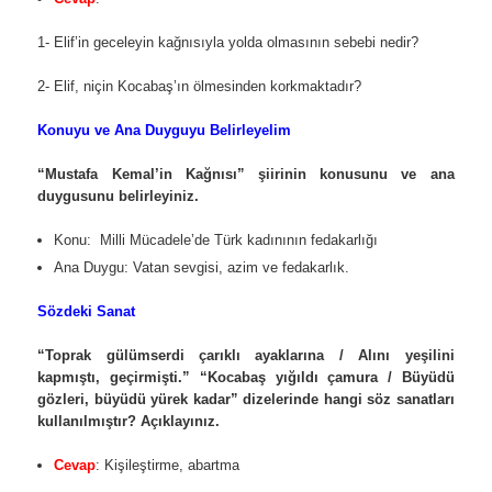
1- Elif’in geceleyin kağnısıyla yolda olmasının sebebi nedir?
2- Elif, niçin Kocabaş’ın ölmesinden korkmaktadır?
Konuyu ve Ana Duyguyu Belirleyelim
“Mustafa Kemal’in Kağnısı” şiirinin konusunu ve ana
duygusunu belirleyiniz.
Konu: Milli Mücadele’de Türk kadınının fedakarlığı
Ana Duygu: Vatan sevgisi, azim ve fedakarlık.
Sözdeki Sanat
“Toprak gülümserdi çarıklı ayaklarına / Alını yeşilini
kapmıştı, geçirmişti.” “Kocabaş yığıldı çamura / Büyüdü
gözleri, büyüdü yürek kadar” dizelerinde hangi söz sanatları
kullanılmıştır? Açıklayınız.
Cevap
: Kişileştirme, abartma