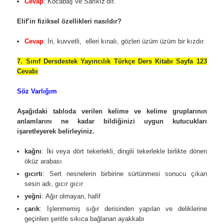
Cevap
: Kocabaş ve Sarıkız’dır.
Elif’in fiziksel özellikleri nasıldır?
Cevap
: İri, kuvvetli, elleri kınalı, gözleri üzüm üzüm bir kızdır.
7. Sınıf Dersdestek Yayıncılık Türkçe Ders Kitabı Sayfa 123
Cevabı
Söz Varlığım
Aşağıdaki tabloda verilen kelime ve kelime gruplarının
anlamlarını ne kadar bildiğinizi uygun kutucukları
işaretleyerek belirleyiniz.
kağnı
: İki veya dört tekerlekli, dingili tekerlekle birlikte dönen
öküz arabası
gıcırtı
: Sert nesnelerin birbirine sürtünmesi sonucu çıkan
sesin adı, gıcır gıcır
yeğni
: Ağır olmayan, hafif
çarık
: İşlenmemiş sığır derisinden yapılan ve deliklerine
geçirilen şeritle sıkıca bağlanan ayakkabı