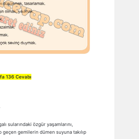
yfa 136 Cevabı
?
lgalı sularındaki özgür yaşamlarını,
ip geçen gemilerin dümen suyuna takılıp