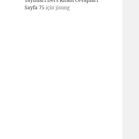
Yayınları Ders Kitabı Cevapları
Sayfa 75
için
jisung