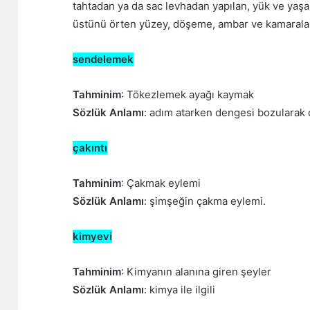
tahtadan ya da sac levhadan yapılan, yük ve yaşa
üstünü örten yüzey, döşeme, ambar ve kamaralar
sendelemek
Tahminim
: Tökezlemek ayağı kaymak
Sözlük Anlamı
: adım atarken dengesi bozularak 
çakıntı
Tahminim
: Çakmak eylemi
Sözlük Anlamı
: şimşeğin çakma eylemi.
kimyevi
Tahminim
: Kimyanın alanına giren şeyler
Sözlük Anlamı
: kimya ile ilgili