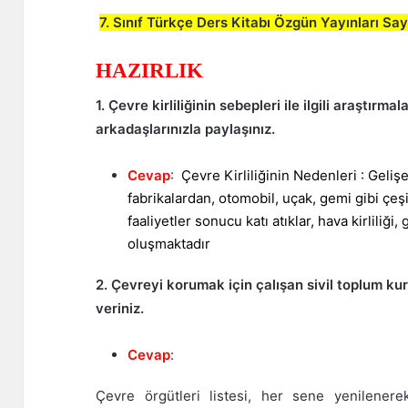
7. Sınıf Türkçe Ders Kitabı Özgün Yayınları Sa
HAZIRLIK
1. Çevre kirliliğinin sebepleri ile ilgili araştırmal
arkadaşlarınızla paylaşınız.
Cevap
:
Çevre Kirliliğinin Nedenleri : Geli
fabrikalardan, otomobil, uçak, gemi gibi çeşi
faaliyetler sonucu katı atıklar, hava kirliliği, g
oluşmaktadır
2. Çevreyi korumak için çalışan sivil toplum kur
veriniz.
Cevap
:
Çevre örgütleri listesi, her sene yenilenerek