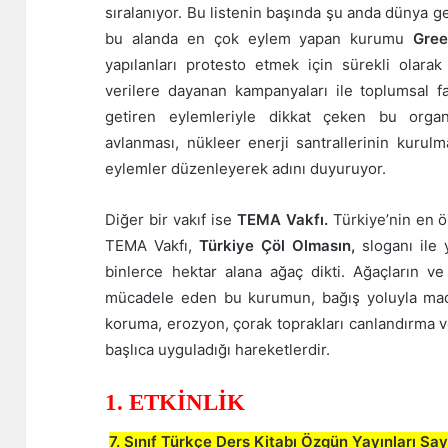
sıralanıyor. Bu listenin başında şu anda dünya 
bu alanda en çok eylem yapan kurumu
Gree
yapılanları protesto etmek için sürekli olarak
verilere dayanan kampanyaları ile toplumsal far
getiren eylemleriyle dikkat çeken bu organi
avlanması, nükleer enerji santrallerinin kuru
eylemler düzenleyerek adını duyuruyor.
Diğer bir vakıf ise
TEMA Vakfı.
Türkiye’nin en ö
TEMA Vakfı,
Türkiye Çöl Olmasın,
sloganı ile 
binlerce hektar alana ağaç dikti. Ağaçların ve 
mücadele eden bu kurumun, bağış yoluyla mad
koruma, erozyon, çorak toprakları canlandırma v
başlıca uyguladığı hareketlerdir.
1. ETKİNLİK
7. Sınıf Türkçe Ders Kitabı Özgün Yayınları Sa