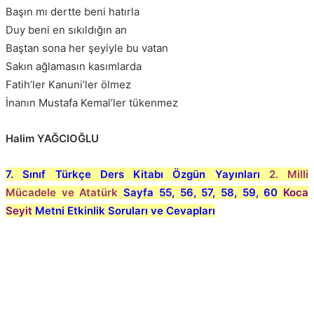
Başın mı dertte beni hatırla
Duy beni en sıkıldığın an
Baştan sona her şeyiyle bu vatan
Sakın ağlamasın kasımlarda
Fatih’ler Kanuni’ler ölmez
İnanın Mustafa Kemal’ler tükenmez
Halim YAĞCIOĞLU
7. Sınıf Türkçe Ders Kitabı Özgün Yayınları
2. Milli
Mücadele ve Atatürk
Sayfa 55, 56, 57, 58, 59, 60
Koca
Seyit
Metni Etkinlik Soruları ve Cevapları