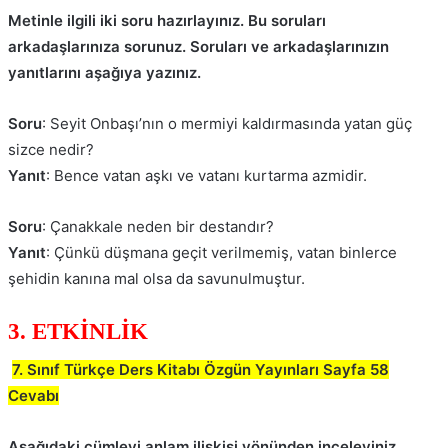
Metinle ilgili iki soru hazırlayınız. Bu soruları
arkadaşlarınıza sorunuz. Soruları ve arkadaşlarınızın
yanıtlarını aşağıya yazınız.
Soru
: Seyit Onbaşı’nın o mermiyi kaldırmasında yatan güç
sizce nedir?
Yanıt
: Bence vatan aşkı ve vatanı kurtarma azmidir.
Soru
: Çanakkale neden bir destandır?
Yanıt
: Çünkü düşmana geçit verilmemiş, vatan binlerce
şehidin kanına mal olsa da savunulmuştur.
3. ETKİNLİK
7. Sınıf Türkçe Ders Kitabı Özgün Yayınları Sayfa 58
Cevabı
Aşağıdaki cümleyi anlam ilişkisi yönünden inceleyiniz.