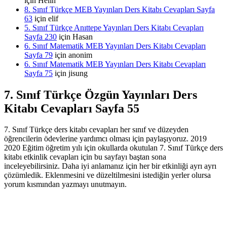
için
Helin
8. Sınıf Türkçe MEB Yayınları Ders Kitabı Cevapları Sayfa
63
için
elif
5. Sınıf Türkçe Anıttepe Yayınları Ders Kitabı Cevapları
Sayfa 230
için
Hasan
6. Sınıf Matematik MEB Yayınları Ders Kitabı Cevapları
Sayfa 79
için
anonim
6. Sınıf Matematik MEB Yayınları Ders Kitabı Cevapları
Sayfa 75
için
jisung
7. Sınıf Türkçe Özgün Yayınları Ders
Kitabı Cevapları Sayfa 55
7. Sınıf Türkçe ders kitabı cevapları her sınıf ve düzeyden
öğrencilerin ödevlerine yardımcı olması için paylaşıyoruz. 2019
2020 Eğitim öğretim yılı için okullarda okutulan 7. Sınıf Türkçe ders
kitabı etkinlik cevapları için bu sayfayı baştan sona
inceleyebilirsiniz. Daha iyi anlamanız için her bir etkinliği ayrı ayrı
çözümledik. Eklenmesini ve düzeltilmesini istediğin yerler olursa
yorum kısmından yazmayı unutmayın.