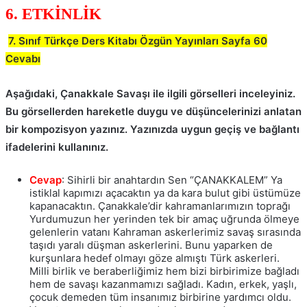
6. ETKİNLİK
7. Sınıf Türkçe Ders Kitabı Özgün Yayınları Sayfa 60
Cevabı
Aşağıdaki, Çanakkale Savaşı ile ilgili görselleri inceleyiniz.
Bu görsellerden hareketle duygu ve düşüncelerinizi anlatan
bir kompozisyon yazınız. Yazınızda uygun geçiş ve bağlantı
ifadelerini kullanınız.
Cevap
: Sihirli bir anahtardın Sen “ÇANAKKALEM” Ya
istiklal kapımızı açacaktın ya da kara bulut gibi üstümüze
kapanacaktın. Çanakkale’dir kahramanlarımızın toprağı
Yurdumuzun her yerinden tek bir amaç uğrunda ölmeye
gelenlerin vatanı Kahraman askerlerimiz savaş sırasında
taşıdı yaralı düşman askerlerini. Bunu yaparken de
kurşunlara hedef olmayı göze almıştı Türk askerleri.
Milli birlik ve beraberliğimiz hem bizi birbirimize bağladı
hem de savaşı kazanmamızı sağladı. Kadın, erkek, yaşlı,
çocuk demeden tüm insanımız birbirine yardımcı oldu.