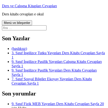
İçeriğe
Ders ve Çalışma Kitapları Cevapları
atla
Ders kitabı cevapları e okul
Menü ve bileşenler
Arama:
Son Yazılar
(başlıksız)
3. Sınıf İngilizce Tutku Yayınları Ders Kitabı Cevapları Sayfa
1
9. Sınıf İngilizce Pasifik Yayınları Çalışma Kitabı Cevapları
Sayfa 1
9. Sınıf İngilizce Pasifik Yayınları Ders Kitabı Cevapları
Sayfa 1
7. Sınıf Sosyal Bilgiler Ekoyay Yayınları Ders Kitabı
Cevapları Sayfa 1
Son yorumlar
9. Sınıf Fizik MEB Yayınları Ders Kitabı Cevapları Sayfa 20