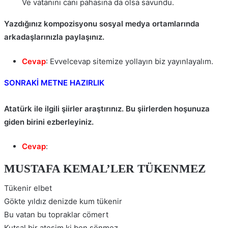
Ve vatanını canı pahasına da olsa savundu.
Yazdığınız kompozisyonu sosyal medya ortamlarında
arkadaşlarınızla paylaşınız.
Cevap
: Evvelcevap sitemize yollayın biz yayınlayalım.
SONRAKİ METNE HAZIRLIK
Atatürk ile ilgili şiirler araştırınız. Bu şiirlerden hoşunuza
giden birini ezberleyiniz.
Cevap
:
MUSTAFA KEMAL’LER TÜKENMEZ
Tükenir elbet
Gökte yıldız denizde kum tükenir
Bu vatan bu topraklar cömert
Kutsal bir ateşim ki ben sönmez