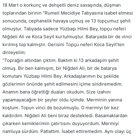
18 Mart o korkunç ve dehşetli deniz savaşında, düşman
toplarından birinin “Rumeli Mecidiye Tabyasına isabet etmesi
sonucunda, cephanelik havaya uçmuş ve 13 topçumuz şehit
olmuştur. Tabyada sadece Yüzbaşı Hilmi Bey, topçu neferi
Niğdeli Ali ve Koca Seyit kurtulmuştur. Bataryada bir de vinci
kırılmış top kalmıştır. Gerisini Topçu neferi Koca Seyit’ten
dinleyelim:
“Toprağın altından çıktım. Baktım ki 13 arkadaşım şehit
olmuş. Bir ben kalmışım, bir Niğdeli Ali, bir de batarya
komutanı Yüzbaşı Hilmi Bey. Arkadaşlarımın bu şekilde
gözlerimin önünde şehit edilmesini içime sindiremedim.
Anamın bana öğrettiği duaları okudum. Size izahını
yapamayacağım bir şeyler oldu içimde. Merminin yanına
koştum. Topun vinci de bozulmuştu. O mermiyi bir kez
kaldırdım. Niğdeli Ali beni biraz destekledi. Basamaklardan
çıkarken kemiklerimin çatırtısını duyuyordum. Mermiyi
namluya sürdüm. Patlattım. İsabet ettiremedim. Aynı olayı üç