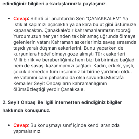
edindiğiniz bilgileri arkadaşlarınızla paylaşınız.
Cevap
: Sihirli bir anahtardın Sen “ÇANAKKALEM” Ya
istiklal kapımızı açacaktın ya da kara bulut gibi üstümüze
kapanacaktın. Çanakkale’dir kahramanlarımızın toprağı
Yurdumuzun her yerinden tek bir amaç uğrunda ölmeye
gelenlerin vatanı Kahraman askerlerimiz savaş sırasında
taşıdı yaralı düşman askerlerini. Bunu yaparken de
kurşunlara hedef olmayı göze almıştı Türk askerleri.
Milli birlik ve beraberliğimiz hem bizi birbirimize bağladı
hem de savaşı kazanmamızı sağladı. Kadın, erkek, yaşlı,
çocuk demeden tüm insanımız birbirine yardımcı oldu.
Ve vatanını canı pahasına da olsa savundu.Mustafa
Kemaller Seyit Onbaşıların kahramanlığının
ölümsüzleştiği yerdir Çanakkale.
2. Seyit Onbaşı ile ilgili internetten edindiğiniz bilgiler
hakkında konuşunuz.
Cevap
: Bu konuşmayı sınıf içinde kendi aranızda
yapmalısınız.