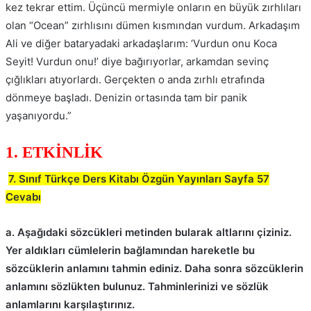
kez tekrar ettim. Üçüncü mermiyle onların en büyük zırhlıları
olan “Ocean” zırhlısını dümen kısmından vurdum. Arkadaşım
Ali ve diğer bataryadaki arkadaşlarım: ‘Vurdun onu Koca
Seyit! Vurdun onu!’ diye bağırıyorlar, arkamdan sevinç
çığlıkları atıyorlardı. Gerçekten o anda zırhlı etrafında
dönmeye başladı. Denizin ortasında tam bir panik
yaşanıyordu.”
1. ETKİNLİK
7. Sınıf Türkçe Ders Kitabı Özgün Yayınları Sayfa 57
Cevabı
a. Aşağıdaki sözcükleri metinden bularak altlarını çiziniz.
Yer aldıkları cümlelerin bağlamından hareketle bu
sözcüklerin anlamını tahmin ediniz. Daha sonra sözcüklerin
anlamını sözlükten bulunuz. Tahminlerinizi ve sözlük
anlamlarını karşılaştırınız.