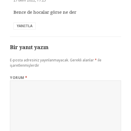
27 Ekim 2022, 17:25
Bence de hocalar görse ne der
YANITLA
Bir yanıt yazın
E-posta adresiniz yayınlanmayacak.
Gerekli alanlar
*
ile
işaretlenmişlerdir
YORUM
*