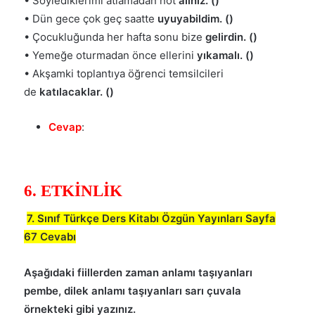
• Söylediklerimi atlamadan not
alınız. ()
• Dün gece çok geç saatte
uyuyabildim. ()
• Çocukluğunda her hafta sonu bize
gelirdin. ()
• Yemeğe oturmadan önce ellerini
yıkamalı. ()
• Akşamki toplantıya öğrenci temsilcileri
de
katılacaklar. ()
Cevap
:
6. ETKİNLİK
7. Sınıf Türkçe Ders Kitabı Özgün Yayınları Sayfa
67 Cevabı
Aşağıdaki fiillerden zaman anlamı taşıyanları
pembe, dilek anlamı taşıyanları sarı çuvala
örnekteki gibi yazınız.