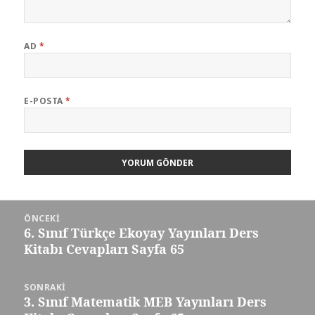
AD
*
E-POSTA
*
Yazı
ÖNCEKI
gezinmesi
6. Sınıf Türkçe Ekoyay Yayınları Ders
Önceki
Kitabı Cevapları Sayfa 65
yazı:
SONRAKI
3. Sınıf Matematik MEB Yayınları Ders
Sonraki