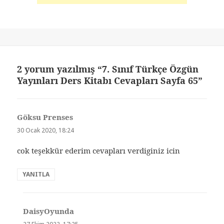
2 yorum yazılmış “7. Sınıf Türkçe Özgün
Yayınları Ders Kitabı Cevapları Sayfa 65”
Göksu Prenses
dedi
ki:
30 Ocak 2020, 18:24
cok teşekkür ederim cevapları verdiginiz icin
YANITLA
DaisyOyunda
dedi
ki: