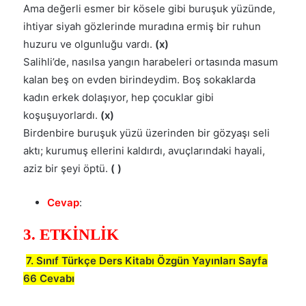
Ama değerli esmer bir kösele gibi buruşuk yüzünde,
ihtiyar siyah gözlerinde muradına ermiş bir ruhun
huzuru ve olgunluğu vardı.
(x)
Salihli’de, nasılsa yangın harabeleri ortasında masum
kalan beş on evden birindeydim. Boş sokaklarda
kadın erkek dolaşıyor, hep çocuklar gibi
koşuşuyorlardı.
(x)
Birdenbire buruşuk yüzü üzerinden bir gözyaşı seli
aktı; kurumuş ellerini kaldırdı, avuçlarındaki hayali,
aziz bir şeyi öptü.
( )
Cevap
:
3. ETKİNLİK
7. Sınıf Türkçe Ders Kitabı Özgün Yayınları Sayfa
66 Cevabı