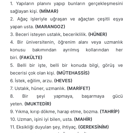
1. Yapıların planını yapıp bunların gerçekleşmesini
sağlayan kişi.
(MİMAR)
2. Ağaç işleriyle uğraşan ve ağaçtan çeşitli eşya
yapan usta.
(MARANGOZ)
3. Beceri isteyen ustalık, beceriklilik.
(HÜNER)
4. Bir üniversitenin, öğrenim alanı veya uzmanlık
konusu bakımından ayrılmış kollarından her
biri.
(FAKÜLTE)
5. Belli bir işte, belli bir konuda bilgi, görüş ve
becerisi çok olan kişi.
(MÜTEHASSİS)
6. İstek, eğilim, arzu.
(HEVES)
7. Ustalık, hüner, uzmanlık.
(MARİFET)
8. Bir şeyi yapmaya, başarmaya gücü
yeten.
(MUKTEDİR)
9. Yıkma, kırıp dökme, harap etme, bozma.
(TAHRİP)
10. Uzman, işini iyi bilen, usta.
(MAHİR)
11. Eksikliği duyulan şey, ihtiyaç.
(GEREKSİNİM)