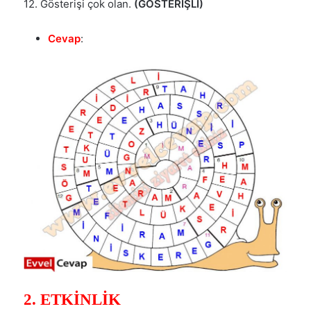
12. Gösterişi çok olan.
(GÖSTERİŞLİ)
Cevap
:
2. ETKİNLİK