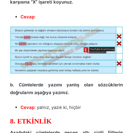
karşısına “X” işareti koyunuz.
Cevap
:
b. Cümlelerde yazımı yanlış olan sözcüklerin
doğrularını aşağıya yazınız.
Cevap
: yalnız, yazık ki, hiçbir
8. ETKİNLİK
Aşağıdaki cümlelerde geçen altı çizili fiillerin