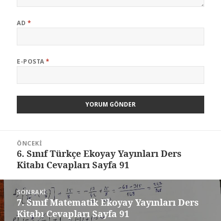
AD
*
E-POSTA
*
Yazı
ÖNCEKI
gezinmesi
6. Sınıf Türkçe Ekoyay Yayınları Ders
Önceki
Kitabı Cevapları Sayfa 91
yazı:
SONRAKI
7. Sınıf Matematik Ekoyay Yayınları Ders
Sonraki
Kitabı Cevapları Sayfa 91
yazı: