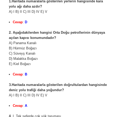
1.Haritada numaralarla gösterilen yerlerin hangisinde kara
yolu ağı daha azdır?
A) I B) II C) III D) IV E) V
Cevap
:
D
2. Aşağıdakilerden hangisi Orta Doğu petrollerinin dünyaya
açılan kapısı konumundadır?
A) Panama Kanalı
B) Hürmüz Boğazı
C) Süveyş Kanalı
D) Malakka Boğazı
E) Kiel Boğazı
Cevap
:
B
3.Haritada numaralarla gösterilen doğrultulardan hangisinde
deniz yolu trafiği daha yoğundur?
A) I B) II C) III D) IV E) V
Cevap
:
A
4
. I. Tek seferde çok yük taşıması