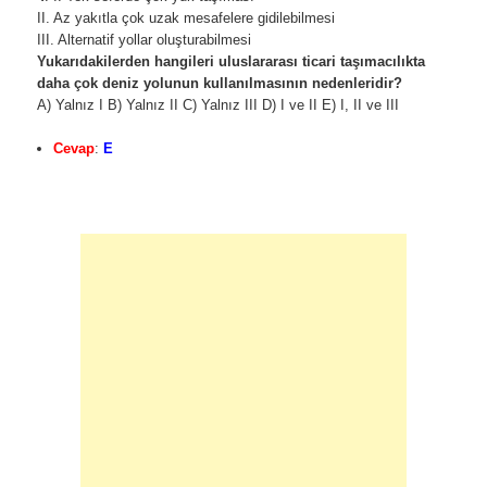
II. Az yakıtla çok uzak mesafelere gidilebilmesi
III. Alternatif yollar oluşturabilmesi
Yukarıdakilerden hangileri uluslararası ticari taşımacılıkta
daha çok deniz yolunun kullanılmasının nedenleridir?
A) Yalnız I B) Yalnız II C) Yalnız III D) I ve II E) I, II ve III
Cevap
:
E