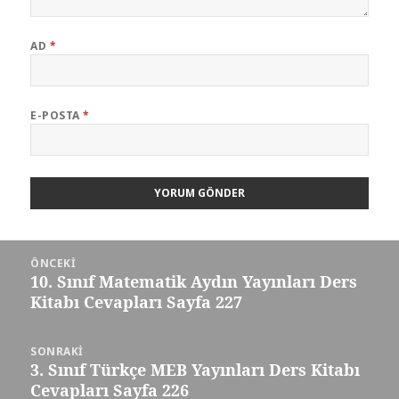
AD
*
E-POSTA
*
Yazı
ÖNCEKI
gezinmesi
10. Sınıf Matematik Aydın Yayınları Ders
Önceki
Kitabı Cevapları Sayfa 227
yazı:
SONRAKI
3. Sınıf Türkçe MEB Yayınları Ders Kitabı
Sonraki
Cevapları Sayfa 226
yazı: