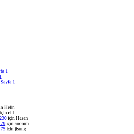
yfa 1
1
 Sayfa 1
in
Helin
için
elif
 230
için
Hasan
 79
için
anonim
 75
için
jisung