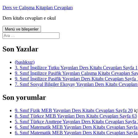
İçeriğe
Ders ve Çalışma Kitapları Cevapları
atla
Ders kitabı cevapları e okul
Menü ve bileşenler
Arama:
Son Yazılar
(başlıksız)
3. Sınıf İngilizce Tutku Yayınları Ders Kitabı Cevapları Sayfa 1
9. Sınıf İngilizce Pasifik Yayınları Çalışma Kitabı Cevapları Sa
9. Sınıf İngilizce Pasifik Yayınları Ders Kitabı Cevapları Sayfa 
7. Sınıf Sosyal Bilgiler Ekoyay Yayınları Ders Kitabı Cevapları
Son yorumlar
9. Sınıf Fizik MEB Yayınları Ders Kitabı Cevapları Sayfa 20
iç
8. Sınıf Türkçe MEB Yayınları Ders Kitabı Cevapları Sayfa 63
5. Sınıf Türkçe Anıttepe Yayınları Ders Kitabı Cevapları Sayfa
6. Sınıf Matematik MEB Yayınları Ders Kitabı Cevapları Sayfa
6. Sınıf Matematik MEB Yayınları Ders Kitabı Cevapları Sayfa