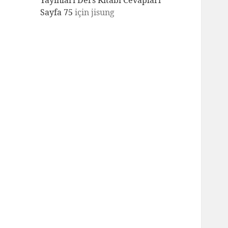
Yayınları Ders Kitabı Cevapları
Sayfa 75
için
jisung