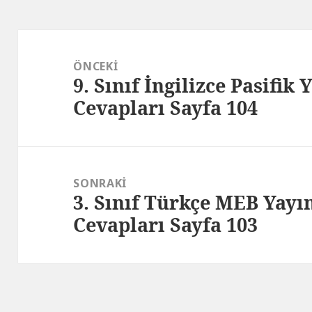
Yazı
gezinmesi
ÖNCEKI
9. Sınıf İngilizce Pasifik
Önceki
Cevapları Sayfa 104
yazı:
SONRAKI
3. Sınıf Türkçe MEB Yayın
Sonraki
Cevapları Sayfa 103
yazı: