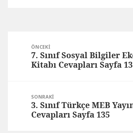
Yazı
gezinmesi
ÖNCEKI
7. Sınıf Sosyal Bilgiler E
Önceki
Kitabı Cevapları Sayfa 1
yazı:
SONRAKI
3. Sınıf Türkçe MEB Yayın
Sonraki
Cevapları Sayfa 135
yazı: