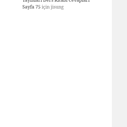
Yayınları Ders Kitabı Cevapları
Sayfa 75
için
jisung