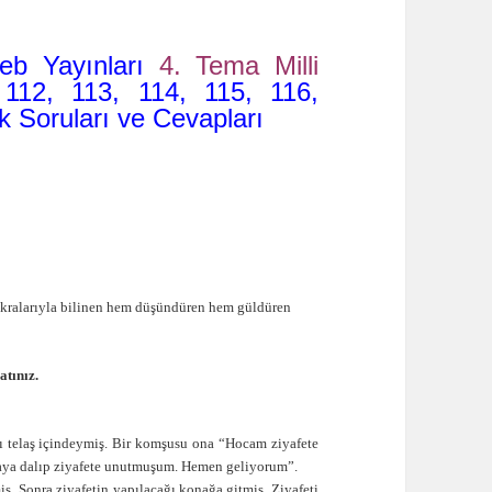
Meb Yayınları
4. Tema Milli
112, 113, 114, 115, 116,
k Soruları ve Cevapları
ıkralarıyla bilinen hem düşündüren hem güldüren
atınız.
ı telaş içindeymiş. Bir komşusu ona “Hocam ziyafete
aya dalıp ziyafete unutmuşum. Hemen geliyorum”.
ş. Sonra ziyafetin yapılacağı konağa gitmiş. Ziyafeti