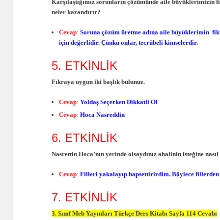
Karşılaştığımız sorunların çözümünde aile büyüklerimizin fi
neler kazandırır?
Cevap
:
Soruna çözüm üretme adına aile büyüklerimin fiki
için değerlidir. Çünkü onlar, tecrübeli kimselerdir.
5. ETKİNLİK
Fıkraya uygun iki başlık bulunuz.
Cevap
:
Yoldaş Seçerken Dikkatli Ol
Cevap
:
Hoca Nasreddin
6. ETKİNLİK
Nasrettin Hoca’nın yerinde olsaydınız ahalinin isteğine nas
Cevap
:
Filleri yakalayıp hapsettirirdim. Böylece fillerde
7. ETKİNLİK
3. Sınıf Meb Yayınları Türkçe Ders Kitabı Sayfa 114 Cevabı