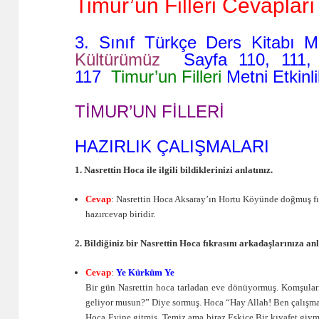
Timur’un Filleri Cevapları
3. Sınıf Türkçe Ders Kitabı 
Kültürümüz
Sayfa 110, 111, 
117
Timur’un Filleri
Metni Etkinli
TİMUR’UN FİLLERİ
HAZIRLIK ÇALIŞMALARI
1. Nasrettin Hoca ile ilgili bildiklerinizi anlatınız.
Cevap
: Nasrettin Hoca Aksaray’ın Hortu Köyünde doğmuş f
hazırcevap biridir.
2. Bildiğiniz bir Nasrettin Hoca fıkrasını arkadaşlarınıza anl
Cevap
:
Ye Kürküm Ye
Bir gün Nasrettin hoca tarladan eve dönüyormuş. Komşular
geliyor musun?” Diye sormuş. Hoca “Hay Allah! Ben çalışm
Hoca Evine gitmiş. Temiz ama biraz Eskice Bir kıyafet giymi