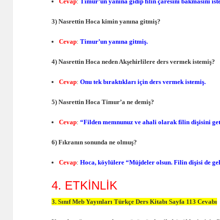
Cevap
:
Timur’un yanına gidip filin çaresini bakmasını ist
3) Nasrettin Hoca kimin yanına gitmiş?
Cevap
:
Timur’un yanına gitmiş.
4) Nasrettin Hoca neden Akşehirlilere ders vermek istemiş?
Cevap
:
Onu tek bıraktıkları için ders vermek istemiş.
5) Nasrettin Hoca Timur’a ne demiş?
Cevap
:
“Filden memnunuz ve ahali olarak filin dişisini ge
6) Fıkranın sonunda ne olmuş?
Cevap
:
Hoca, köylülere “Müjdeler olsun. Filin dişisi de ge
4. ETKİNLİK
3. Sınıf Meb Yayınları Türkçe Ders Kitabı Sayfa 113 Cevabı