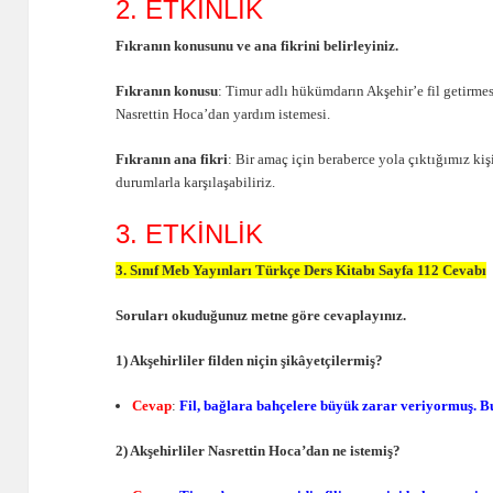
2. ETKİNLİK
Fıkranın konusunu ve ana fikrini belirleyiniz.
Fıkranın konusu
: Timur adlı hükümdarın Akşehir’e fil getirmes
Nasrettin Hoca’dan yardım istemesi.
Fıkranın ana fikri
: Bir amaç için beraberce yola çıktığımız ki
durumlarla karşılaşabiliriz.
3. ETKİNLİK
3. Sınıf Meb Yayınları Türkçe Ders Kitabı Sayfa 112 Cevabı
Soruları okuduğunuz metne göre cevaplayınız.
1) Akşehirliler filden niçin şikâyetçilermiş?
Cevap
:
Fil, bağlara bahçelere büyük zarar veriyormuş. Bu
2) Akşehirliler Nasrettin Hoca’dan ne istemiş?