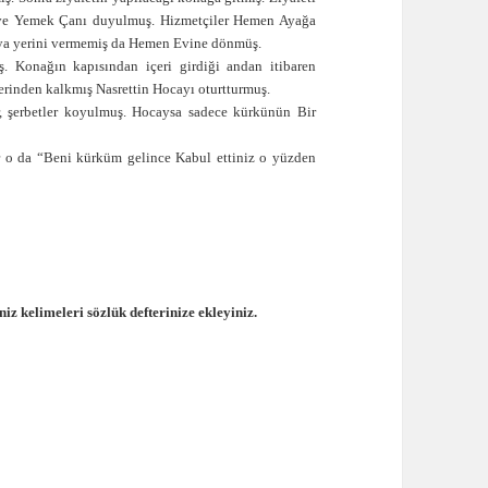
ş ve Yemek Çanı duyulmuş. Hizmetçiler Hemen Ayağa
caya yerini vermemiş da Hemen Evine dönmüş.
Konağın kapısından içeri girdiği andan itibaren
yerinden kalkmış Nasrettin Hocayı oturtturmuş.
ar, şerbetler koyulmuş. Hocaysa sadece kürkünün Bir
 o da “Beni kürküm gelince Kabul ettiniz o yüzden
iz kelimeleri sözlük defterinize ekleyiniz.