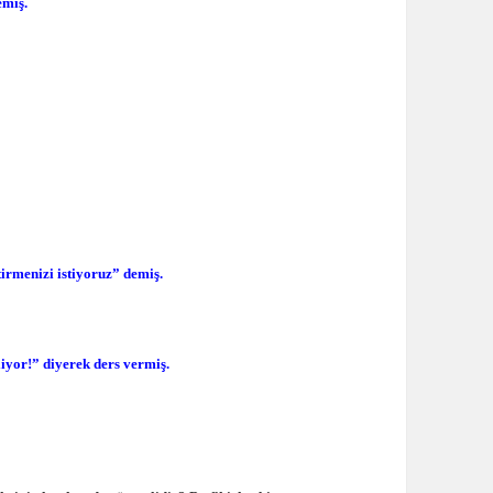
emiş.
tirmenizi istiyoruz” demiş.
liyor!” diyerek ders vermiş.