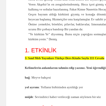
Veren Akşehir’in en zenginlerindenmiş. Hoca içeri girmi
kalkmış ve sofralar hazırlanmış. Fakat Kimse Nasrettin Ho
Geçen bayram aldığı kürkünü giymiş ve konağa dönmüş. 
heyecan başlamış. Hizmetçiler onu karşılamışlar. Ev sahibi 
Önüne yemekler, börekler, pilavlar, baklavalar, limonatal
ucunu Bir çorbaya bandırıp Bir yandan da:
“Ye kürküm Ye” diyormuş. Bunu niçin yaptığını sormuşlar
kürküm yesin.” Demiş.
1. ETKİNLİK
3. Sınıf Meb Yayınları Türkçe Ders Kitabı Sayfa 111 Cevabı
Kelimelerin anlamlarını tahmin edip yazınız. Yeni öğrendiğin
bağ
: Meyve bahçesi
yol ayrımı
: Yolların birbirinden ayrıldığı yer
müjde
: Sevindirici haber verileceği zaman söylenen bir söz