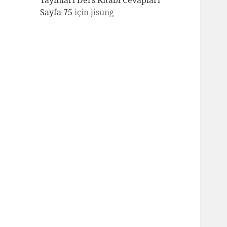
Yayınları Ders Kitabı Cevapları
Sayfa 75
için
jisung