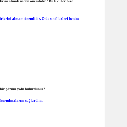
krini almak neden önemlidir? Bu fikirler bize
rlerini almam önemlidir. Onların fikirleri benim
ıl bir çözüm yolu bulurdunuz?
n kurtulmalarını sağlardım.