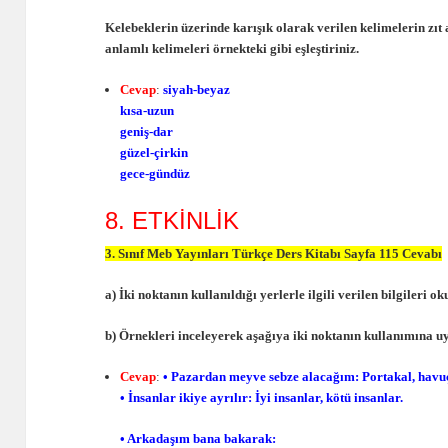
Kelebeklerin üzerinde karışık olarak verilen kelimelerin zıt 
anlamlı kelimeleri örnekteki gibi eşleştiriniz.
Cevap
:
siyah-beyaz
kısa-uzun
geniş-dar
güzel-çirkin
gece-gündüz
8. ETKİNLİK
3. Sınıf Meb Yayınları Türkçe Ders Kitabı Sayfa 115 Cevabı
a) İki noktanın kullanıldığı yerlerle ilgili verilen bilgileri o
b) Örnekleri inceleyerek aşağıya iki noktanın kullanımına u
Cevap
:
• Pazardan meyve sebze alacağım: Portakal, havu
• İnsanlar ikiye ayrılır: İyi insanlar, kötü insanlar.
• Arkadaşım bana bakarak: