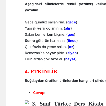
Aşağıdaki cümlelerde renkli yazılmış kelimel
yazalım.
Gece
gündüz
sallanırım.
(
gece
)
Yaprak
verir
dolanırım.
(
alır
)
Sakın beni
erken
biçme.
(
geç
)
Sonra
götürün harmana.
(
önce
)
Çok
fazla
da yeme sakın.
(
az
)
Ramazan’da
beyaz
pide.
(
siyah
)
Fırınlardan çok
taze
al.
(
bayat
)
4. ETKİNLİK
Buğdaydan üretilen ürünlerden hangileri şiirde
Cevap
: