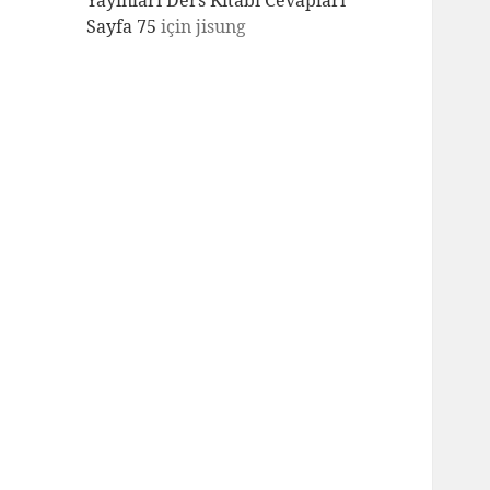
Yayınları Ders Kitabı Cevapları
Sayfa 75
için
jisung