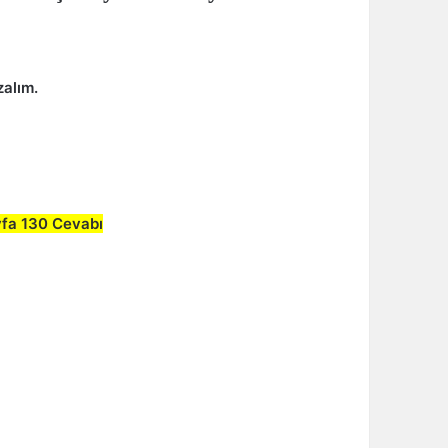
zalım.
ayfa 130 Cevabı