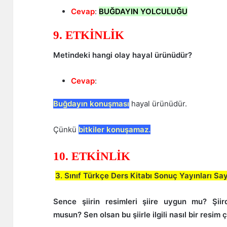
Cevap
:
BUĞDAYIN YOLCULUĞU
9. ETKİNLİK
Metindeki hangi olay hayal ürünüdür?
Cevap
:
Buğdayın konuşması
hayal ürünüdür.
Çünkü
bitkiler konuşamaz.
10. ETKİNLİK
3. Sınıf Türkçe Ders Kitabı Sonuç Yayınları Sa
Sence şiirin resimleri şiire uygun mu? Şiird
musun? Sen olsan bu şiirle ilgili nasıl bir resim 