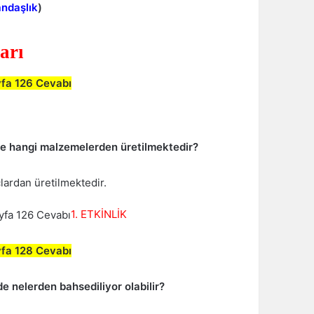
ndaşlık
)
arı
yfa 126 Cevabı
zce hangi malzemelerden üretilmektedir?
çlardan üretilmektedir.
1. ETKİNLİK
yfa 128 Cevabı
e nelerden bahsediliyor olabilir?