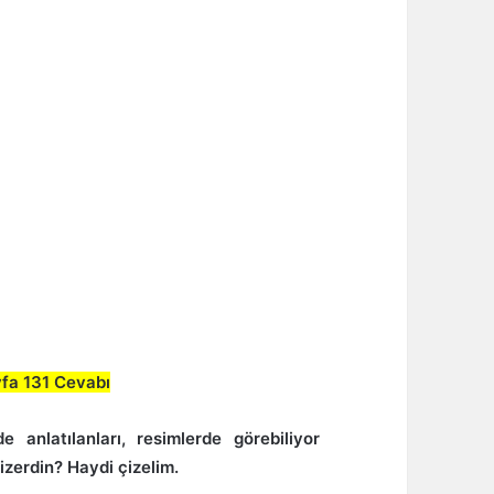
yfa 131 Cevabı
e anlatılanları, resimlerde görebiliyor
çizerdin? Haydi çizelim.