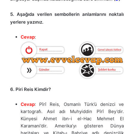
5. Aşağıda verilen sembollerin anlamlarını noktalı
yerlere yazınız.
Cevap
:
6. Piri Reis Kimdir?
Cevap
: Pîrî Reis, Osmanlı Türk’ü denizci ve
kartografı. Asıl adı Muhyiddin Pîrî Bey’dir.
Künyesi Ahmet ibn-i el-Hac Mehmet El
Karamani’dir. Amerika’yı gösteren Dünya
haritaları ve Kitab-ı Bahriye adlı denizcilik