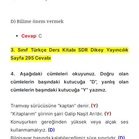
D) Bilime önem vermek
Cevap
: C
3. Sınıf Türkçe Ders Kitabı SDR Dikey Yayıncılık
Sayfa 295 Cevabı
4. Aşağıdaki cümleleri okuyunuz. Doğru olan
cümlelerin başındaki kutucuğa “D”, yanlış olan
cümlelerin başındaki kutucuğa “Y” yazınız.
Tramvay sürücüsüne “kaptan” denir.
(
Y
)
“Kitaplarım” şiirinin şairi Galip Naşit Arı’dır.
(
Y
)
Konuşurken gereğinden yüksek veya alçak ses
kullanmamalıyız.
(
D
)
Bilgisayar başında kalabileceğimiz süre sınırlıdır.
(
D
)