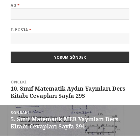
AD
*
E-POSTA
*
Yazı
ÖNCEKI
gezinmesi
10. Sınıf Matematik Aydın Yayınları Ders
Önceki
Kitabı Cevapları Sayfa 295
yazı:
SONRAKI
5. Sınıf Matematik MEB Yayınları Ders
Sonraki
Kitabı Cevapları Sayfa 294
yazı: