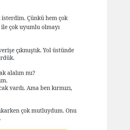
k isterdim. Çünkü hem çok
 ile çok uyumlu olmayı
erişe çıkmıştık. Yol üstünde
ördük.
ak alalım mı?
ım.
cak vardı. Ama ben kırmızı,
çıkarken çok mutluydum. Onu
.