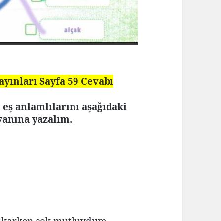
ayınları Sayfa 59 Cevabı
n eş anlamlılarını aşağıdaki
yanına yazalım.