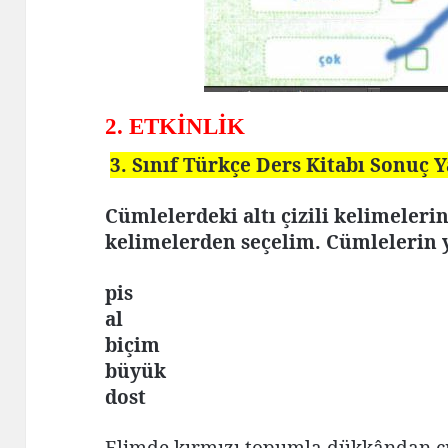
2. ETKİNLİK
3. Sınıf Türkçe Ders Kitabı Sonuç Y
Cümlelerdeki altı çizili kelimeleri
kelimelerden seçelim. Cümlelerin 
pis
al
biçim
büyük
dost