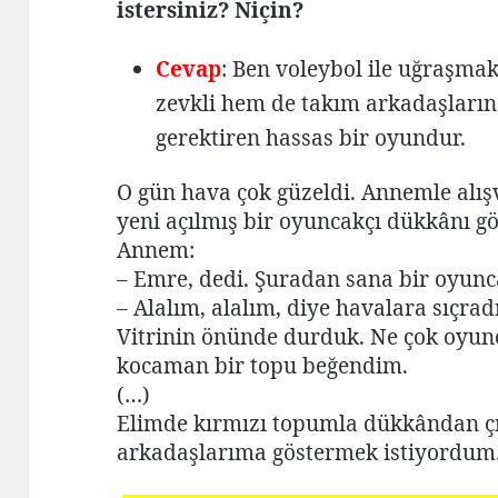
istersiniz? Niçin?
Cevap
: Ben voleybol ile uğraşma
zevkli hem de takım arkadaşların
gerektiren hassas bir oyundur.
O gün hava çok güzeldi. Annemle alışv
yeni açılmış bir oyuncakçı dükkânı g
Annem:
– Emre, dedi. Şuradan sana bir oyunc
– Alalım, alalım, diye havalara sıçrad
Vitrinin önünde durduk. Ne çok oyun
kocaman bir topu beğendim.
(…)
Elimde kırmızı topumla dükkândan 
arkadaşlarıma göstermek istiyordum