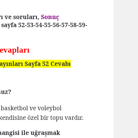
ı ve soruları,
Sonuç
 sayfa 52-53-54-55-56-57-58-59-
evapları
ayınları Sayfa 52 Cevabı
nuz?
, basketbol ve voleybol
ndisine özel bir topu vardır.
hangisi ile uğraşmak