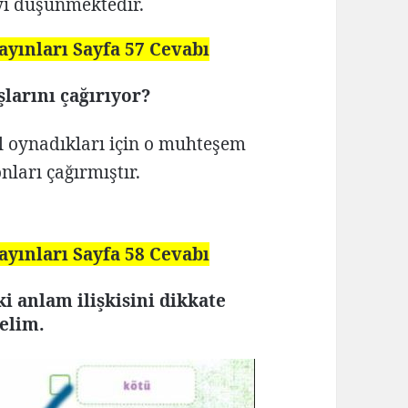
ı düşünmektedir.
ayınları Sayfa 57 Cevabı
larını çağırıyor?
el oynadıkları için o muhteşem
nları çağırmıştır.
ayınları Sayfa 58 Cevabı
ki anlam ilişkisini dikkate
relim.