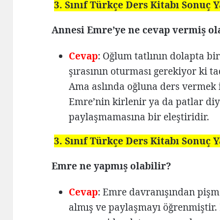
3. Sınıf Türkçe Ders Kitabı Sonuç Y
Annesi Emre’ye ne cevap vermiş ola
Cevap
: Oğlum tatlının dolapta b
şırasının oturması gerekiyor ki tad
Ama aslında oğluna ders vermek is
Emre’nin kirlenir ya da patlar di
paylaşmamasına bir eleştiridir.
3. Sınıf Türkçe Ders Kitabı Sonuç Y
Emre ne yapmış olabilir?
Cevap
: Emre davranışından pişm
almış ve paylaşmayı öğrenmiştir.