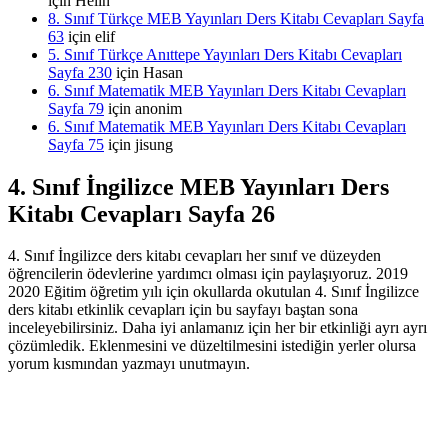
için
Helin
8. Sınıf Türkçe MEB Yayınları Ders Kitabı Cevapları Sayfa
63
için
elif
5. Sınıf Türkçe Anıttepe Yayınları Ders Kitabı Cevapları
Sayfa 230
için
Hasan
6. Sınıf Matematik MEB Yayınları Ders Kitabı Cevapları
Sayfa 79
için
anonim
6. Sınıf Matematik MEB Yayınları Ders Kitabı Cevapları
Sayfa 75
için
jisung
4. Sınıf İngilizce MEB Yayınları Ders
Kitabı Cevapları Sayfa 26
4. Sınıf İngilizce ders kitabı cevapları her sınıf ve düzeyden
öğrencilerin ödevlerine yardımcı olması için paylaşıyoruz. 2019
2020 Eğitim öğretim yılı için okullarda okutulan 4. Sınıf İngilizce
ders kitabı etkinlik cevapları için bu sayfayı baştan sona
inceleyebilirsiniz. Daha iyi anlamanız için her bir etkinliği ayrı ayrı
çözümledik. Eklenmesini ve düzeltilmesini istediğin yerler olursa
yorum kısmından yazmayı unutmayın.