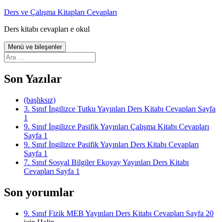
İçeriğe
Ders ve Çalışma Kitapları Cevapları
atla
Ders kitabı cevapları e okul
Menü ve bileşenler
Arama:
Son Yazılar
(başlıksız)
3. Sınıf İngilizce Tutku Yayınları Ders Kitabı Cevapları Sayfa
1
9. Sınıf İngilizce Pasifik Yayınları Çalışma Kitabı Cevapları
Sayfa 1
9. Sınıf İngilizce Pasifik Yayınları Ders Kitabı Cevapları
Sayfa 1
7. Sınıf Sosyal Bilgiler Ekoyay Yayınları Ders Kitabı
Cevapları Sayfa 1
Son yorumlar
9. Sınıf Fizik MEB Yayınları Ders Kitabı Cevapları Sayfa 20