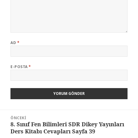
AD
*
E-POSTA
*
Yazı
ÖNCEKI
gezinmesi
8. Sınıf Fen Bilimleri SDR Dikey Yayınları
Önceki
Ders Kitabı Cevapları Sayfa 39
yazı: