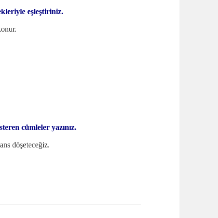
kleriyle eşleştiriniz.
konur.
österen cümleler yazınız.
yans döşeteceğiz.