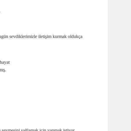
.
gün sevdiklerimizle iletişim kurmak oldukça
 hayat
mış.
ı sevmesini sağlamak için yapmak istiyor.