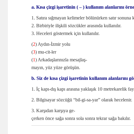
a. Kısa çizgi işaretinin ( – ) kullanım alanlarını örne
1. Satıra sığmayan kelimeler bölünürken satır sonuna 
2. Birbiriyle ilişkili sözcükler arasında kullanılır.
3. Heceleri göstermek için kullanılır.
(
2
) Aydın-İzmir yolu
(
3
) mu-cit-ler
(
1
) Arkadaşlarınızla mesajlaş-
mayın, yüz yüze görüşün.
b. Siz de kısa çizgi işaretinin kullanım alanlarını g
1. İç kapı-dış kapı arasına yaklaşık 10 metrekarelik fa
2. Bilgisayar sözcüğü “bil-gi-sa-yar” olarak hecelenir.
3. Karşıdan karşıya ge-
çerken önce sağa sonra sola sonra tekrar sağa bakılır.