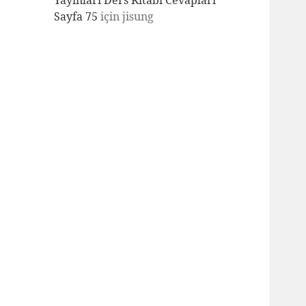
Yayınları Ders Kitabı Cevapları
Sayfa 75
için
jisung