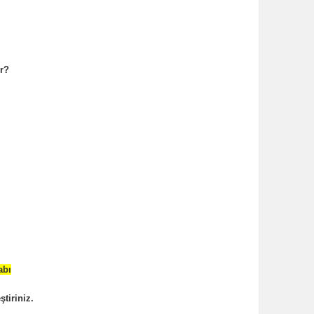
or?
abı
ştiriniz.