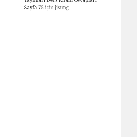
Yayınları Ders Kitabı Cevapları
Sayfa 75
için
jisung