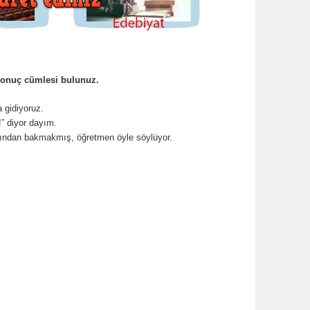
-sonuç cümlesi bulunuz.
a gidiyoruz.
!” diyor dayım.
kından bakmakmış, öğretmen öyle söylüyor.