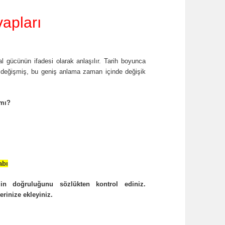
apları
al gücünün ifadesi olarak anlaşılır. Tarih boyunca
kli değişmiş, bu geniş anlama zaman içinde değişik
 mı?
abı
zin doğruluğunu sözlükten kontrol ediniz.
erinize ekleyiniz.