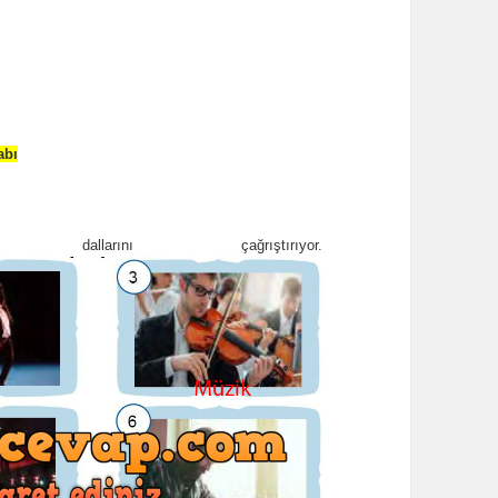
abı
larını çağrıştırıyor.