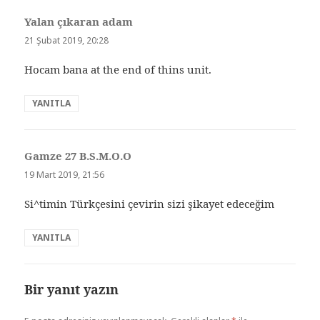
Yalan çıkaran adam
dedi
ki:
21 Şubat 2019, 20:28
Hocam bana at the end of thins unit.
YANITLA
Gamze 27 B.S.M.O.O
dedi
ki:
19 Mart 2019, 21:56
Si^timin Türkçesini çevirin sizi şikayet edeceğim
YANITLA
Bir yanıt yazın