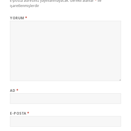
E-posta adresiniz yayınlanmayacak.
Gerekli alanlar
*
ile
işaretlenmişlerdir
YORUM
*
AD
*
E-POSTA
*