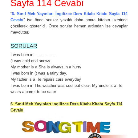
Sayfa 114 Cevabı
“
6. Sınıf Meb Yayınları İngilizce Ders Kitabı Kitabı Sayfa 114
Cevabı
” ise önce sorular yazıldı daha sonra kitabın üzerinde
çözülerek gösterildi. Önce sorular hemen ardından ise cevaplar
mevcuttur.
SORULAR
I was born in……………..
(t was cold and snowy.
My mother is a She is always in a hurry
I was born in (t was a rainy day.
My father is a He repairs cars everyday
I was born in The weather was cool but clear. My uncle is a He
wears a barret to be safer.
6. Sınıf Meb Yayınları İngilizce Ders Kitabı Kitabı Sayfa 114
Cevabı