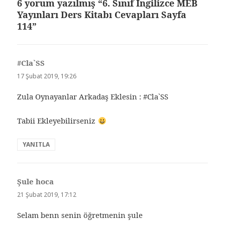
6 yorum yazılmış “6. Sınıf İngilizce MEB
Yayınları Ders Kitabı Cevapları Sayfa
114”
#Cla`SS
dedi
ki:
17 Şubat 2019, 19:26
Zula Oynayanlar Arkadaş Eklesin : #Cla`SS
Tabii Ekleyebilirseniz
YANITLA
Şule hoca
dedi
ki:
21 Şubat 2019, 17:12
Selam benn senin öğretmenin şule