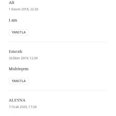
Ali
dedi
ki:
1 Kasım 2018, 22:26
I am
YANITLA
Emrah
dedi
ki:
20 Ekim 2019, 12:39
Muhteşem
YANITLA
ALEYNA
dedi
ki:
7 Ocak 2020, 17:26