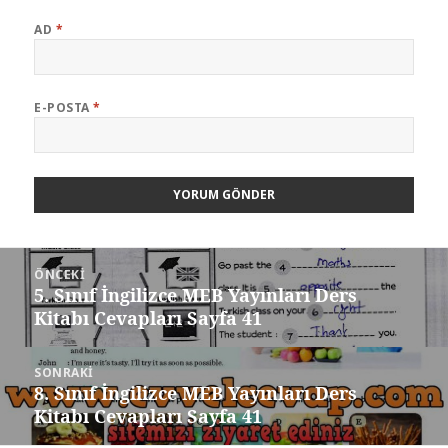
AD
*
E-POSTA
*
Yazı
ÖNCEKI
gezinmesi
5. Sınıf İngilizce MEB Yayınları Ders
Önceki
Kitabı Cevapları Sayfa 41
yazı:
SONRAKI
8. Sınıf İngilizce MEB Yayınları Ders
Sonraki
Kitabı Cevapları Sayfa 41
yazı: