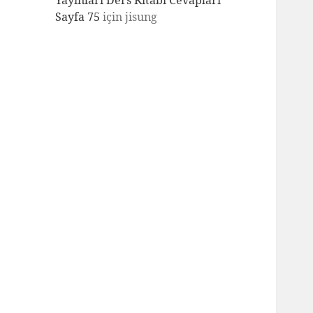
Yayınları Ders Kitabı Cevapları
Sayfa 75
için
jisung