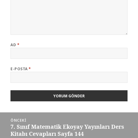
AD
*
E-POSTA
*
Yazı
ÖNCEKI
gezinmesi
7. Sınıf Matematik Ekoyay Yayınları Ders
Önceki
Kitabı Cevapları Sayfa 144
yazı: