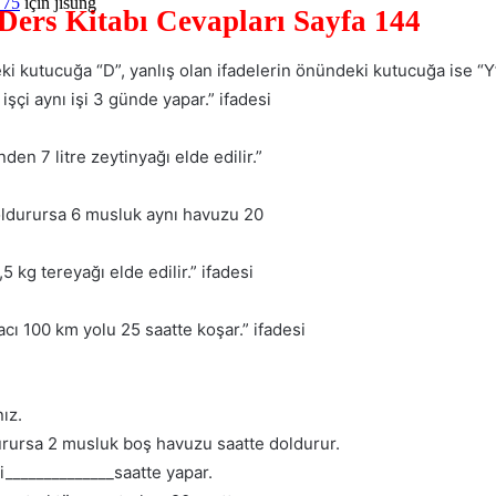
 75
için
jisung
 Ders Kitabı Cevapları Sayfa 144
eki kutucuğa “D”, yanlış olan ifadelerin önündeki kutucuğa ise “Y
 işçi aynı işi 3 günde yapar.” ifadesi
nden 7 litre zeytinyağı elde edilir.”
doldurursa 6 musluk aynı havuzu 20
,5 kg tereyağı elde edilir.” ifadesi
acı 100 km yolu 25 saatte koşar.” ifadesi
ız.
durursa 2 musluk boş havuzu saatte doldurur.
işi______________saatte yapar.