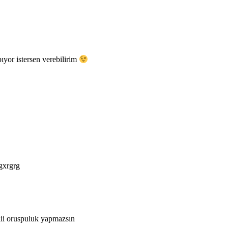
ıyor istersen verebilirim
 gxrgrg
iiii oruspuluk yapmazsın