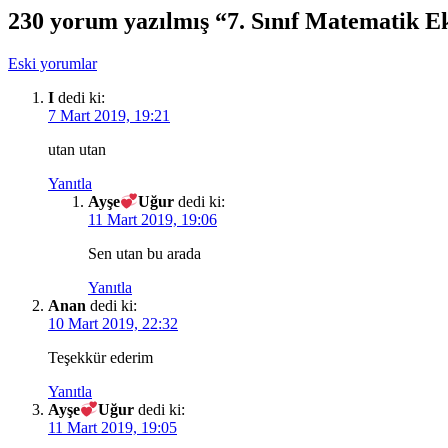
230 yorum yazılmış “7. Sınıf Matematik E
Yorum
Eski yorumlar
dolaşımı
I
dedi ki:
7 Mart 2019, 19:21
utan utan
Yanıtla
Ayşe
Uğur
dedi ki:
11 Mart 2019, 19:06
Sen utan bu arada
Yanıtla
Anan
dedi ki:
10 Mart 2019, 22:32
Teşekkür ederim
Yanıtla
Ayşe
Uğur
dedi ki:
11 Mart 2019, 19:05