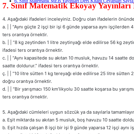
6. Sınıf Matematik MEB Yayınları Ders Kitabı Cevapları Sayfa
7. Sınıf Matematik Ekoyay Yayınları
4. Aşağıdaki ifadeleri inceleyiniz. Doğru olan ifadelerin önünd
a. | | “Aynı güçte 2 işçi bir işi 6 günde yaparsa aynı işçilerden 4
ters orantıya örnektir.
b. | | “8 kg zeytinden 1 litre zeytinyağı elde edilirse 56 kg zeyti
ifadesi ters orantıya örnektir.
c. | | “Aynı kapasitede su akıtan 10 musluk, havuzu 14 saatte 
saatte doldurur.” ifadesi ters orantıya örnektir.
ç. | | “10 litre sütten 1 kg tereyağı elde edilirse 25 litre sütten 2
doğru orantıya örnektir.
d. | | “Bir yarışmacı 150 km’likyolu 30 saatte koşarsa bu yarışm
ters orantıya örnektir.
5. Aşağıdaki cümleleri uygun sözcük ya da sayılarla tamamlayın
a. Eşit miktarda su akıtan 5 musluk, boş havuzu 10 saatte dol
b. Eşit hızda çalışan 8 işçi bir işi 9 günde yaparsa 12 işçi aynı 