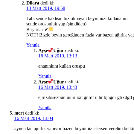
Dilara
dedi ki:
13 Mart 2019, 19:58
Tabi sende haklısın biz olmayan beynimizi kullanalım
sende orospuluk yap (şimdiden)
Başarılar ✔
NOT! Bizde beyin gereğinden fazla var bazen ağırlık yap
Yanıtla
Ayşe
Uğur
dedi ki:
16 Mart 2019, 13:13
ananınkını kullan oruspu
Yanıtla
Ayşe
Uğur
dedi ki:
16 Mart 2019, 13:43
ejrnzıbısezbun uıuruıxn gnrdf u hr bjhgdr gtrxdgd
Yanıtla
mert
dedi ki:
16 Mart 2019, 13:04
aynen lan agırlık yapıyor bazen beynimiz ıstersen verelim belk