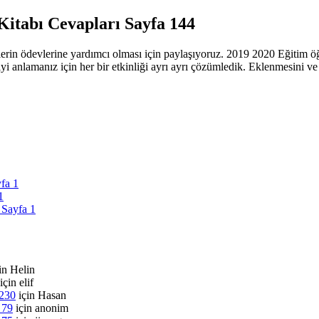
Kitabı Cevapları Sayfa 144
lerin ödevlerine yardımcı olması için paylaşıyoruz. 2019 2020 Eğitim öğr
 iyi anlamanız için her bir etkinliği ayrı ayrı çözümledik. Eklenmesini 
yfa 1
1
 Sayfa 1
in
Helin
için
elif
 230
için
Hasan
 79
için
anonim