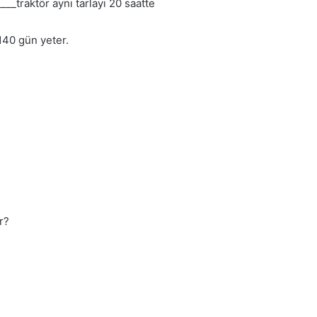
____traktör aynı tarlayı 20 saatte
140 gün yeter.
r?