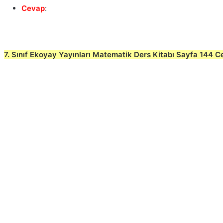
Cevap
:
7. Sınıf Ekoyay Yayınları Matematik Ders Kitabı Sayfa 144 C