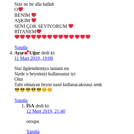
Size ne be alla hallah
O
BENİM
AŞKIM
SENİ ÇOK SEVİYORUM
BİTANEM
Yanıtla
Ayşe
Uğur
dedi ki:
11 Mart 2019, 19:08
Sizi ilgilendirmiyo tamam mı
Sizde o beyninizi kullansanız iyi
Olur
Tabi olmayan beyni nasıl kullanacakssnız artık
Yanıtla
İSA
dedi ki:
12 Mart 2019, 21:40
orospu
Yanıtla