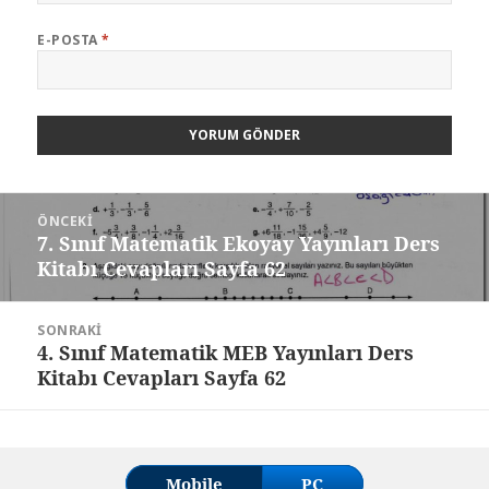
E-POSTA
*
Yazı
ÖNCEKI
gezinmesi
7. Sınıf Matematik Ekoyay Yayınları Ders
Önceki
Kitabı Cevapları Sayfa 62
yazı:
SONRAKI
4. Sınıf Matematik MEB Yayınları Ders
Sonraki
Kitabı Cevapları Sayfa 62
yazı:
Mobile
PC