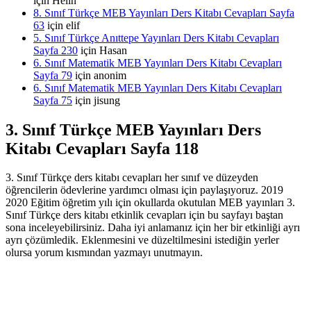
için
Helin
8. Sınıf Türkçe MEB Yayınları Ders Kitabı Cevapları Sayfa
63
için
elif
5. Sınıf Türkçe Anıttepe Yayınları Ders Kitabı Cevapları
Sayfa 230
için
Hasan
6. Sınıf Matematik MEB Yayınları Ders Kitabı Cevapları
Sayfa 79
için
anonim
6. Sınıf Matematik MEB Yayınları Ders Kitabı Cevapları
Sayfa 75
için
jisung
3. Sınıf Türkçe MEB Yayınları Ders
Kitabı Cevapları Sayfa 118
3. Sınıf Türkçe ders kitabı cevapları her sınıf ve düzeyden
öğrencilerin ödevlerine yardımcı olması için paylaşıyoruz. 2019
2020 Eğitim öğretim yılı için okullarda okutulan MEB yayınları 3.
Sınıf Türkçe ders kitabı etkinlik cevapları için bu sayfayı baştan
sona inceleyebilirsiniz. Daha iyi anlamanız için her bir etkinliği ayrı
ayrı çözümledik. Eklenmesini ve düzeltilmesini istediğin yerler
olursa yorum kısmından yazmayı unutmayın.