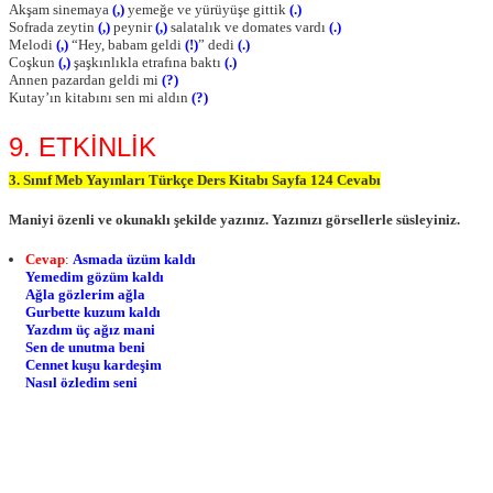
Akşam sinemaya
(,)
yemeğe ve yürüyüşe gittik
(.)
Sofrada zeytin
(,)
peynir
(,)
salatalık ve domates vardı
(.)
Melodi
(,)
“Hey, babam geldi
(!)
” dedi
(.)
Coşkun
(,)
şaşkınlıkla etrafına baktı
(.)
Annen pazardan geldi mi
(?)
Kutay’ın kitabını sen mi aldın
(?)
9. ETKİNLİK
3. Sınıf Meb Yayınları Türkçe Ders Kitabı Sayfa 124 Cevabı
Maniyi özenli ve okunaklı şekilde yazınız. Yazınızı görsellerle süsleyiniz.
Cevap
:
Asmada üzüm kaldı
Yemedim gözüm kaldı
Ağla gözlerim ağla
Gurbette kuzum kaldı
Yazdım üç ağız mani
Sen de unutma beni
Cennet kuşu kardeşim
Nasıl özledim seni