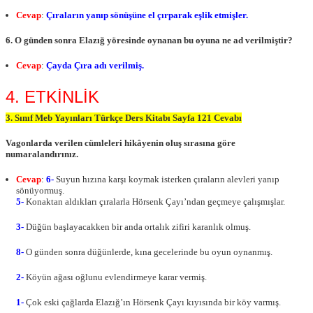
Cevap
:
Çıraların yanıp sönüşüne el çırparak eşlik etmişler.
6. O günden sonra Elazığ yöresinde oynanan bu oyuna ne ad verilmiştir?
Cevap
:
Çayda Çıra adı verilmiş.
4. ETKİNLİK
3. Sınıf Meb Yayınları Türkçe Ders Kitabı Sayfa 121 Cevabı
Vagonlarda verilen cümleleri hikâyenin oluş sırasına göre
numaralandırınız.
Cevap
:
6-
Suyun hızına karşı koymak isterken çıraların alevleri yanıp
sönüyormuş.
5-
Konaktan aldıkları çıralarla Hörsenk Çayı’ndan geçmeye çalışmışlar.
3-
Düğün başlayacakken bir anda ortalık zifiri karanlık olmuş.
8-
O günden sonra düğünlerde, kına gecelerinde bu oyun oynanmış.
2-
Köyün ağası oğlunu evlendirmeye karar vermiş.
1-
Çok eski çağlarda Elazığ’ın Hörsenk Çayı kıyısında bir köy varmış.