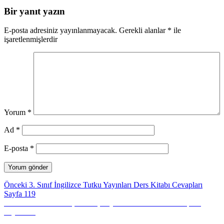
Bir yanıt yazın
E-posta adresiniz yayınlanmayacak.
Gerekli alanlar
*
ile
işaretlenmişlerdir
Yorum
*
Ad
*
E-posta
*
Yazı
Önceki
Önceki
3. Sınıf İngilizce Tutku Yayınları Ders Kitabı Cevapları
yazı:
Sayfa 119
gezinmesi
Sonraki
Sonraki
3. Sınıf Türkçe Sonuç Yayınları Ders Kitabı Cevapları
yazı:
Sayfa 118