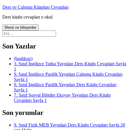
İçeriğe
Ders ve Çalışma Kitapları Cevapları
atla
Ders kitabı cevapları e okul
Menü ve bileşenler
Arama:
Son Yazılar
(başlıksız)
3. Sınıf İngilizce Tutku Yayınları Ders Kitabı Cevapları Sayfa
1
9. Sınıf İngilizce Pasifik Yayınları Çalışma Kitabı Cevapları
Sayfa 1
9. Sınıf İngilizce Pasifik Yayınları Ders Kitabı Cevapları
Sayfa 1
7. Sınıf Sosyal Bilgiler Ekoyay Yayınları Ders Kitabı
Cevapları Sayfa 1
Son yorumlar
9. Sınıf Fizik MEB Yayınları Ders Kitabı Cevapları Sayfa 20