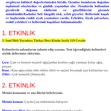
sergileyen kültürel değerlerimizden biridir. Oyunlar konularını doğadan
toplumsal olaylardan ve günlük yaşamdan alır. Oyunlarda kullanılan
giysilerde doğanın etkilerini ve güzelliklerini görmek
mümkündür.Kadınlar beli büzgülü etek, yelek giyerler. Bellerinde kuşak
ve başlarında renkli oyalı yazmaları vardır. Erkekler, Siyah şalvarları,
renkli yelekleri ve bellerinde kuşakları bulunmaktadır.
1. ETKİNLİK
3. Sınıf Meb Yayınları Türkçe Ders Kitabı Sayfa 119 Cevabı
Kelimelerin anlamlarını tahmin edip yazınız. Yeni öğrendiğiniz kelimeleri
sözlük defterinize ekleyiniz.
Çıra:
Çam ve benzeri reçineli ağaçlardan kesilen yağlı yanması kolay ağaç
parçası.
Kına :
Kına ağacından elde edilen elleri ve saçları boyamak için kullanılan toz.
Zifiri :
Çok karanlık (Simsiyah)
2. ETKİNLİK
Metnin konusunu ve ana fikrini belirleyiniz.
Metnin konusu:
Çayda Çıra türküsünün hikayesi
Metnin ana fikri:
Her problemin bir çözümü mutlaka vardır.