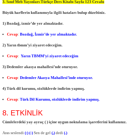
3. Sınıf Meb Yayınları Türkçe Ders Kitabı Sayfa 123 Cevabı
Büyük harflerin kullanımıyla ilgili hataları bulup düzeltiniz.
1) Bozdağ, izmir’de yer almaktadır.
Cevap
:
Bozdağ, İzmir’de yer almaktadır.
2) Yarın tbmm’yi ziyaret edeceğim.
Cevap
:
Yarın TBMM’yi ziyaret edeceğim
3) Dedemler akasya mahallesi’nde oturuyor.
Cevap
:
Dedemler Akasya Mahallesi’inde oturuyor.
4) Türk dil kurumu, sözlüklerde indirim yapmış.
Cevap
:
Türk Dil Kurumu, sözlüklerde indirim yapmış.
8. ETKİNLİK
Cümlelerdeki yay ayraç ( ) içine uygun noktalama işaretlerini kullanınız.
Aras seslendi
(:) (-)
Sen de gel
(,)
dedi
(.)