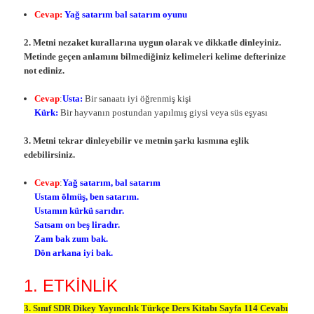
Cevap:
Yağ satarım bal satarım oyunu
2. Metni nezaket kurallarına uygun olarak ve dikkatle dinleyiniz.
Metinde geçen anlamını bilmediğiniz kelimeleri kelime defterinize
not ediniz.
Cevap
:
Usta:
Bir sanaatı iyi öğrenmiş kişi
Kürk:
Bir hayvanın postundan yapılmış giysi veya süs eşyası
3. Metni tekrar dinleyebilir ve metnin şarkı kısmına eşlik
edebilirsiniz.
Cevap
:
Yağ satarım, bal satarım
Ustam ölmüş, ben satarım.
Ustamın kürkü sarıdır.
Satsam on beş liradır.
Zam bak zum bak.
Dön arkana iyi bak.
1. ETKİNLİK
3. Sınıf SDR Dikey Yayıncılık Türkçe Ders Kitabı Sayfa 114 Cevabı