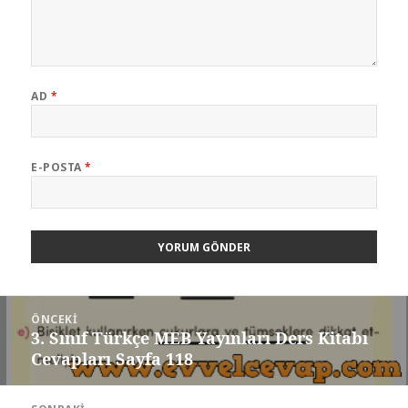
AD
*
E-POSTA
*
Yazı
ÖNCEKI
gezinmesi
3. Sınıf Türkçe MEB Yayınları Ders Kitabı
Önceki
Cevapları Sayfa 118
yazı: