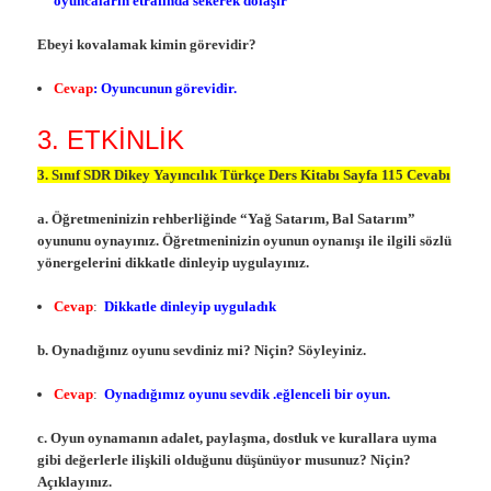
oyuncaların etrafında sekerek dolaşır
Ebeyi kovalamak kimin görevidir?
Cevap
: Oyuncunun görevidir.
3. ETKİNLİK
3. Sınıf SDR Dikey Yayıncılık Türkçe Ders Kitabı Sayfa 115 Cevabı
a. Öğretmeninizin rehberliğinde “Yağ Satarım, Bal Satarım”
oyununu oynayınız. Öğretmeninizin oyunun oynanışı ile ilgili sözlü
yönergelerini dikkatle dinleyip uygulayınız.
Cevap
:
Dikkatle dinleyip uyguladık
b. Oynadığınız oyunu sevdiniz mi? Niçin? Söyleyiniz.
Cevap
:
Oynadığımız oyunu sevdik .eğlenceli bir oyun.
c. Oyun oynamanın adalet, paylaşma, dostluk ve kurallara uyma
gibi değerlerle ilişkili olduğunu düşünüyor musunuz? Niçin?
Açıklayınız.