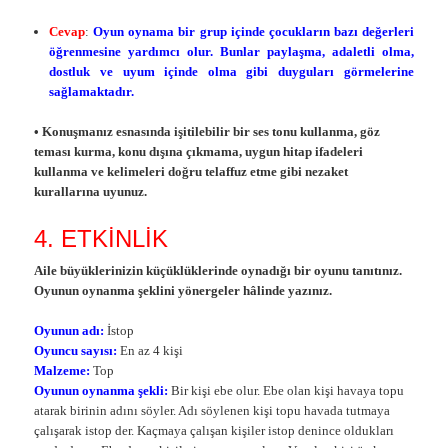
Cevap
:
Oyun oynama bir grup içinde çocukların bazı değerleri
öğrenmesine yardımcı olur. Bunlar paylaşma, adaletli olma,
dostluk ve uyum içinde olma gibi duyguları görmelerine
sağlamaktadır.
• Konuşmanız esnasında işitilebilir bir ses tonu kullanma, göz
teması kurma, konu dışına çıkmama, uygun hitap ifadeleri
kullanma ve kelimeleri doğru telaffuz etme gibi nezaket
kurallarına uyunuz.
4. ETKİNLİK
Aile büyüklerinizin küçüklüklerinde oynadığı bir oyunu tanıtınız.
Oyunun oynanma şeklini yönergeler hâlinde yazınız.
Oyunun adı:
İstop
Oyuncu sayısı:
En az 4 kişi
Malzeme:
Top
Oyunun oynanma şekli:
Bir kişi ebe olur. Ebe olan kişi havaya topu
atarak birinin adını söyler. Adı söylenen kişi topu havada tutmaya
çalışarak istop der. Kaçmaya çalışan kişiler istop denince oldukları