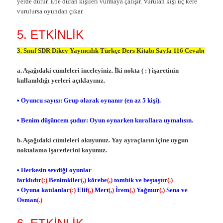
yerde durur. Ebe duran kişileri vurmaya çalışır. Vurulan kişi üç kere
vurulursa oyundan çıkar.
5. ETKİNLİK
3. Sınıf SDR Dikey Yayıncılık Türkçe Ders Kitabı Sayfa 116 Cevabı
a. Aşağıdaki cümleleri inceleyiniz. İki nokta ( : ) işaretinin
kullanıldığı yerleri açıklayınız.
• Oyuncu sayısı: Grup olarak oynanır (en az 5 kişi).
• Benim düşüncem şudur: Oyun oynarken kurallara uymalısın.
b. Aşağıdaki cümleleri okuyunuz. Yay ayraçların içine uygun
noktalama işaretlerini koyunuz.
• Herkesin sevdiği oyunlar
farklıdır
(:)
Benimkiler
(,)
körebe
(,)
tombik ve beştaştır
(.)
• Oyuna katılanlar
(:)
Elif
(,)
Mert
(,)
İrem
(,)
Yağmur
(,)
Sena ve
Osman
(.)