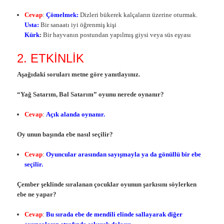
Cevap
:
Çömelmek:
Dizleri bükerek kalçaların üzerine oturmak.
Usta:
Bir sanaatı iyi öğrenmiş kişi
Kürk
:
Bir hayvanın postundan yapılmış giysi veya süs eşyası
2. ETKİNLİK
Aşağıdaki soruları metne göre yanıtlayınız.
“Yağ Satarım, Bal Satarım” oyunu nerede oynanır?
Cevap
:
Açık alanda oynanır.
Oy unun başında ebe nasıl seçilir?
Cevap
:
Oyuncular arasından sayışmayla ya da gönüllü bir ebe
seçilir.
Çember şeklinde sıralanan çocuklar oyunun şarkısını söylerken
ebe ne yapar?
Cevap
:
Bu sırada ebe de mendili elinde sallayarak diğer