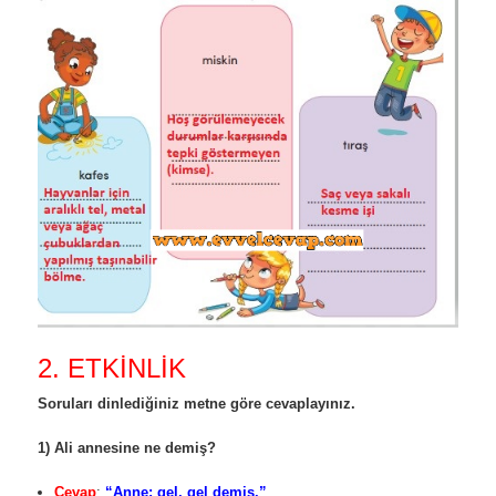
2. ETKİNLİK
Soruları dinlediğiniz metne göre cevaplayınız.
1) Ali annesine ne demiş?
Cevap
:
“Anne; gel, gel demiş.”