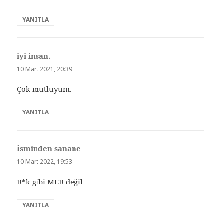
YANITLA
iyi insan.
dedi
ki:
10 Mart 2021, 20:39
Çok mutluyum.
YANITLA
İsminden sanane
dedi
ki:
10 Mart 2022, 19:53
B*k gibi MEB değil
YANITLA