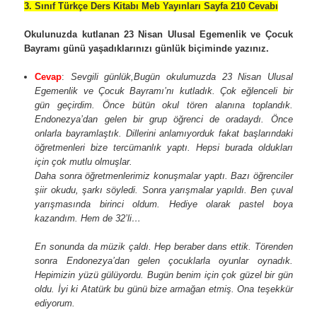
3. Sınıf Türkçe Ders Kitabı Meb Yayınları Sayfa 210 Cevabı
Okulunuzda kutlanan 23 Nisan Ulusal Egemenlik ve Çocuk
Bayramı günü yaşadıklarınızı günlük biçiminde yazınız.
Cevap
:
Sevgili günlük,
Bugün okulumuzda 23 Nisan Ulusal
Egemenlik ve Çocuk Bayramı’nı kutladık. Çok eğlenceli bir
gün geçirdim. Önce bütün okul tören alanına toplandık.
Endonezya’dan gelen bir grup öğrenci de oradaydı. Önce
onlarla bayramlaştık. Dillerini anlamıyorduk fakat başlarındaki
öğretmenleri bize tercümanlık yaptı. Hepsi burada oldukları
için çok mutlu olmuşlar.
Daha sonra öğretmenlerimiz konuşmalar yaptı. Bazı öğrenciler
şiir okudu, şarkı söyledi. Sonra yarışmalar yapıldı. Ben çuval
yarışmasında birinci oldum. Hediye olarak pastel boya
kazandım. Hem de 32’li…
En sonunda da müzik çaldı. Hep beraber dans ettik. Törenden
sonra Endonezya’dan gelen çocuklarla oyunlar oynadık.
Hepimizin yüzü gülüyordu. Bugün benim için çok güzel bir gün
oldu. İyi ki Atatürk bu günü bize armağan etmiş. Ona teşekkür
ediyorum.