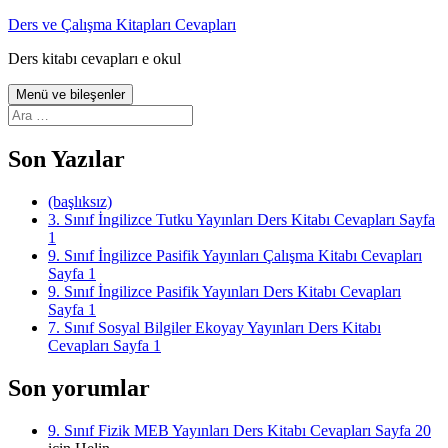
İçeriğe
Ders ve Çalışma Kitapları Cevapları
atla
Ders kitabı cevapları e okul
Menü ve bileşenler
Arama:
Son Yazılar
(başlıksız)
3. Sınıf İngilizce Tutku Yayınları Ders Kitabı Cevapları Sayfa
1
9. Sınıf İngilizce Pasifik Yayınları Çalışma Kitabı Cevapları
Sayfa 1
9. Sınıf İngilizce Pasifik Yayınları Ders Kitabı Cevapları
Sayfa 1
7. Sınıf Sosyal Bilgiler Ekoyay Yayınları Ders Kitabı
Cevapları Sayfa 1
Son yorumlar
9. Sınıf Fizik MEB Yayınları Ders Kitabı Cevapları Sayfa 20