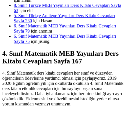
için
Helin
8. Sınıf Türkçe MEB Yayınları Ders Kitabı Cevapları Sayfa
63
için
elif
5. Sınıf Türkçe Anıttepe Yayınları Ders Kitabı Cevapları
Sayfa 230
için
Hasan
6. Sınıf Matematik MEB Yayınları Ders Kitabı Cevapları
Sayfa 79
için
anonim
6. Sınıf Matematik MEB Yayınları Ders Kitabı Cevapları
Sayfa 75
için
jisung
4. Sınıf Matematik MEB Yayınları Ders
Kitabı Cevapları Sayfa 167
4. Sınıf Matematik ders kitabı cevapları her sınıf ve düzeyden
öğrencilerin ödevlerine yardımcı olması için paylaşıyoruz. 2019
2020 Eğitim öğretim yılı için okullarda okutulan 4. Sınıf Matematik
ders kitabı etkinlik cevapları için bu sayfayı baştan sona
inceleyebilirsiniz. Daha iyi anlamanız için her bir etkinliği ayrı ayrı
çözümledik. Eklenmesini ve düzeltilmesini istediğin yerler olursa
yorum kısmından yazmayı unutmayın.