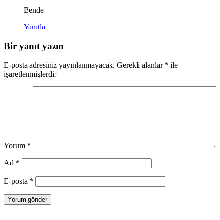
Bende
Yanıtla
Bir yanıt yazın
E-posta adresiniz yayınlanmayacak.
Gerekli alanlar
*
ile
işaretlenmişlerdir
Yorum
*
Ad
*
E-posta
*
Yazı
Önceki
Önceki
3. Sınıf Matematik MEB Yayınları Ders Kitabı Cevapları