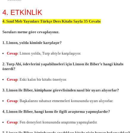
4. ETKİNLİK
4. Sınıf Meb Yayınları Türkçe Ders Kitabı Sayfa 35 Cevabı
Soruları metne göre cevaplayınız.
1. Limon, yolda kiminle karşılaşır?
Cevap
: Limon yolda, Turp abiyle karşılaşıyor.
2. Turp Abi, ödevlerini yapabilmeleri için Limon ile Biber’e hangi kitabı
önerdi?
Cevap
: Eski kalın bir kitabı öneriyor.
3. Limon ile Biber, kütüphane görevlisinden nasıl bir uyarı alıyorlar?
Cevap
: Başkalarını rahatsız etmemeleri konusunda uyarı alıyorlar.
4. Limon ile Biber, hangi konu ile ilgili araştırma yapmışlardır?
Cevap
: Fen deneyleri konusunda araştırma yapmışlardır.
5. Limon ile Biber, kütüphanede aradıkları kitabı niçin hemen bulamadılar?