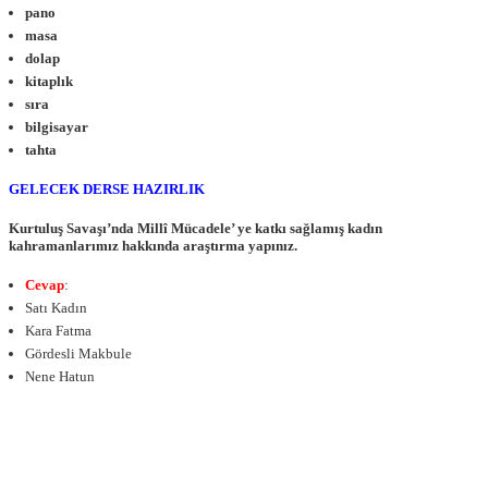
pano
masa
dolap
kitaplık
sıra
bilgisayar
tahta
GELECEK DERSE HAZIRLIK
Kurtuluş Savaşı’nda Millî Mücadele’ ye katkı sağlamış kadın
kahramanlarımız hakkında araştırma yapınız.
Cevap
:
Satı Kadın
Kara Fatma
Gördesli Makbule
Nene Hatun