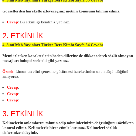
4. Sınıf Meb Yayınları Türkçe Ders Kitabı Sayfa 33 Cevabı
Görsellerden hareketle izleyeceğiniz metnin konusunu tahmin ediniz.
Cevap
: Bu etkinliği kendiniz yapınız.
2. ETKİNLİK
4. Sınıf Meb Yayınları Türkçe Ders Kitabı Sayfa 34 Cevabı
Metni izlerken karakterlerin beden dillerine de dikkat ederek sözlü olmayan
mesajları bulup örnekteki gibi yazınız.
Örnek:
Limon’un elini çenesine götürmesi hareketinden onun düşündüğünü
anlıyoruz.
Cevap
:
Cevap
:
Cevap
:
3. ETKİNLİK
Kelimelerin anlamlarını tahmin edip tahminlerinizin doğruluğunu sözlükten
kontrol ediniz. Kelimelerle birer cümle kurunuz. Kelimeleri sözlük
defterinize ekleyiniz.