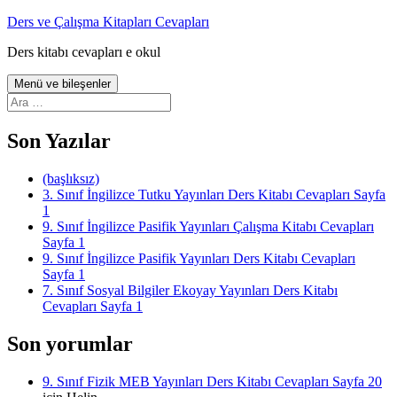
İçeriğe
Ders ve Çalışma Kitapları Cevapları
atla
Ders kitabı cevapları e okul
Menü ve bileşenler
Arama:
Son Yazılar
(başlıksız)
3. Sınıf İngilizce Tutku Yayınları Ders Kitabı Cevapları Sayfa
1
9. Sınıf İngilizce Pasifik Yayınları Çalışma Kitabı Cevapları
Sayfa 1
9. Sınıf İngilizce Pasifik Yayınları Ders Kitabı Cevapları
Sayfa 1
7. Sınıf Sosyal Bilgiler Ekoyay Yayınları Ders Kitabı
Cevapları Sayfa 1
Son yorumlar
9. Sınıf Fizik MEB Yayınları Ders Kitabı Cevapları Sayfa 20