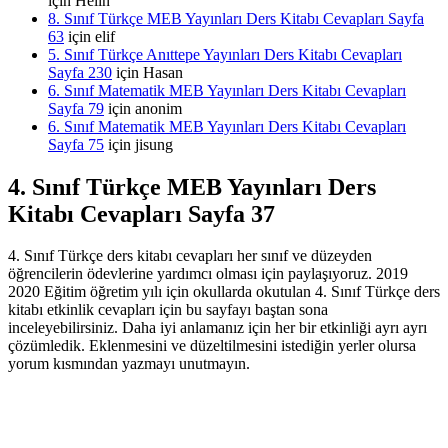
için
Helin
8. Sınıf Türkçe MEB Yayınları Ders Kitabı Cevapları Sayfa
63
için
elif
5. Sınıf Türkçe Anıttepe Yayınları Ders Kitabı Cevapları
Sayfa 230
için
Hasan
6. Sınıf Matematik MEB Yayınları Ders Kitabı Cevapları
Sayfa 79
için
anonim
6. Sınıf Matematik MEB Yayınları Ders Kitabı Cevapları
Sayfa 75
için
jisung
4. Sınıf Türkçe MEB Yayınları Ders
Kitabı Cevapları Sayfa 37
4. Sınıf Türkçe ders kitabı cevapları her sınıf ve düzeyden
öğrencilerin ödevlerine yardımcı olması için paylaşıyoruz. 2019
2020 Eğitim öğretim yılı için okullarda okutulan 4. Sınıf Türkçe ders
kitabı etkinlik cevapları için bu sayfayı baştan sona
inceleyebilirsiniz. Daha iyi anlamanız için her bir etkinliği ayrı ayrı
çözümledik. Eklenmesini ve düzeltilmesini istediğin yerler olursa
yorum kısmından yazmayı unutmayın.