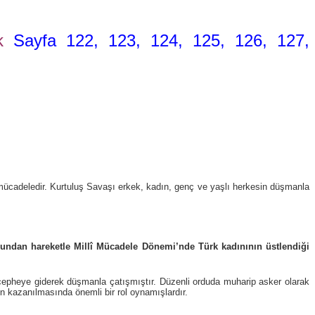
rk
Sayfa 122, 123, 124, 125, 126, 127,
bir mücadeledir. Kurtuluş Savaşı erkek, kadın, genç ve yaşlı herkesin düşmanla
sundan hareketle Millî Mücadele Dönemi’nde Türk kadınının üstlendiği
t cepheye giderek düşmanla çatışmıştır. Düzenli orduda muharip asker olarak
ın kazanılmasında önemli bir rol oynamışlardır.