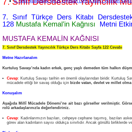
7. Sınıf Dersdestek Yayıncılık M
6. Sınıf Matematik MEB Yayınları Ders Kitabı Cevapları Sayfa
7. Sınıf Türkçe Ders Kitabı Dersdestek
128
Mustafa Kemal’in Kağnısı
Metni Etkin
MUSTAFA KEMALİN KAĞNISI
7. Sınıf Dersdestek Yayıncılık Türkçe Ders Kitabı Sayfa 122 Cevabı
Metne Hazırlanalım
Kurtuluş Savaşı’nda kadın erkek, genç yaşlı demeden tüm halkın düşm
Cevap
: Kurtuluş Savaşı tarihin en önemli olaylarından biridir. Kurtuluş 
mücadele ettiği bir savaş olduğu için
bizde vatan, devlet ve millet olm
Konuşalım
Aşağıda Millî Mücadele Dönemi’ne ait bazı görseller verilmiştir. Gö
rolü arkadaşlarınızla değerlendiriniz.
Cevap
: Kadınlarımızın bazıları, cehpeye cephane taşımış, bazıları aske
görev alan kadınların sayısı oldukça sınırlıdır. Ancak gönüllü birliklerde