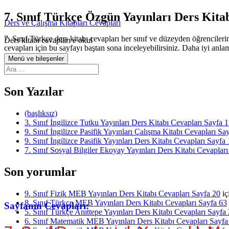
İçeriğe
7. Sınıf Türkçe Özgün Yayınları Ders Kita
Ders ve Çalışma Kitapları Cevapları
atla
7. Sınıf Türkçe ders kitabı cevapları her sınıf ve düzeyden öğrencileri
Ders kitabı cevapları e okul
cevapları için bu sayfayı baştan sona inceleyebilirsiniz. Daha iyi anl
Menü ve bileşenler
Arama:
Son Yazılar
(başlıksız)
3. Sınıf İngilizce Tutku Yayınları Ders Kitabı Cevapları Sayfa 1
9. Sınıf İngilizce Pasifik Yayınları Çalışma Kitabı Cevapları Sa
9. Sınıf İngilizce Pasifik Yayınları Ders Kitabı Cevapları Sayfa 
7. Sınıf Sosyal Bilgiler Ekoyay Yayınları Ders Kitabı Cevapları
Son yorumlar
9. Sınıf Fizik MEB Yayınları Ders Kitabı Cevapları Sayfa 20
iç
8. Sınıf Türkçe MEB Yayınları Ders Kitabı Cevapları Sayfa 63
Sayfanın Cevapları:
5. Sınıf Türkçe Anıttepe Yayınları Ders Kitabı Cevapları Sayfa
6. Sınıf Matematik MEB Yayınları Ders Kitabı Cevapları Sayfa