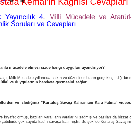
ustafa Kemal’in Kağnısı Cevapları
 75
için
jisung
 Yayıncılık 4
. Milli Mücadele ve Atatü
lik Soruları ve Cevapları
anla mücadele etmesi sizde hangi duyguları uyandırıyor?
Savaşı, Milli Mücadele yıllarında halkın ve düzenli orduların gerçekleştirdiği 
a ülkü ve duygularının harekete geçmesini sağlar.
rsellerden ve izlediğiniz “Kurtuluş Savaşı Kahramanı Kara Fatma” video
re kıyafet örmüş, bazıları yaralıların yaralarını sağmış ve bazıları da bizza
 ve çetelerde çok sayıda kadın savaşa katılmıştır. Bu şekilde Kurtuluş Savaşın