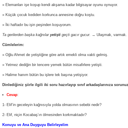
» Elemanları işe koşup kendi akşama kadar bilgisayar oyunu oynuyor.
» Küçük çocuk kediden korkunca annesine doğru koştu.
» İki haftadır bu işin peşinden koşuyorum.
Ta gerilerden başka kağnılar
yetişti
geçti gacır gucur.
→ Ulaşmak, varmak.
Cümlelerim:
» Oğlu Ahmet de yetiştiğine göre artık emekli olma vakti gelmiş.
» Yetmez dediğin bir tencere yemek bütün misafirlere yetişti.
» Halime hanım bütün bu işlere tek başına yetişiyor.
Dinlediğiniz şiirle ilgili iki soru hazırlayıp sınıf arkadaşlarınıza sorunu
Cevap
:
1- Elif’in geceleyin kağnısıyla yolda olmasının sebebi nedir?
2- Elif, niçin Kocabaş’ın ölmesinden korkmaktadır?
Konuyu ve Ana Duyguyu Belirleyelim