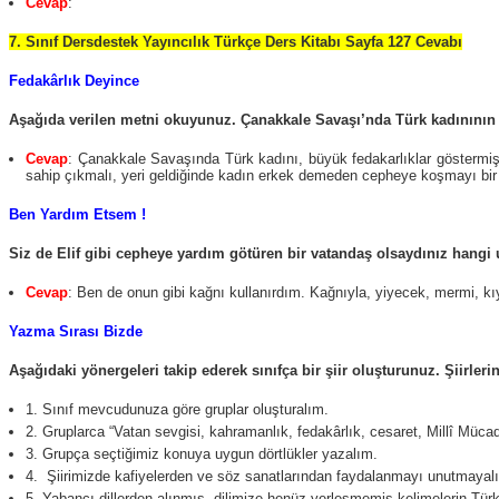
Cevap
:
7. Sınıf Dersdestek Yayıncılık Türkçe Ders Kitabı Sayfa 127 Cevabı
Fedakârlık Deyince
Aşağıda verilen metni okuyunuz. Çanakkale Savaşı’nda Türk kadınının gö
Cevap
: Çanakkale Savaşında Türk kadını, büyük fedakarlıklar göstermişt
sahip çıkmalı, yeri geldiğinde kadın erkek demeden cepheye koşmayı bir 
Ben Yardım Etsem !
Siz de Elif gibi cepheye yardım götüren bir vatandaş olsaydınız hang
Cevap
: Ben de onun gibi kağnı kullanırdım. Kağnıyla, yiyecek, mermi, k
Yazma Sırası Bizde
Aşağıdaki yönergeleri takip ederek sınıfça bir şiir oluşturunuz. Şiirleri
1. Sınıf mevcudunuza göre gruplar oluşturalım.
2. Gruplarca “Vatan sevgisi, kahramanlık, fedakârlık, cesaret, Millî Müca
3. Grupça seçtiğimiz konuya uygun dörtlükler yazalım.
4. Şiirimizde kafiyelerden ve söz sanatlarından faydalanmayı unutmayal
5. Yabancı dillerden alınmış, dilimize henüz yerleşmemiş kelimelerin Türkç