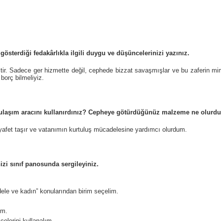
sterdiği fedakârlıkla ilgili duygu ve düşüncelerinizi yazınız.
ir. Sadece ger hizmette değil, cephede bizzat savaşmışlar ve bu zaferin mim
borç bilmeliyiz.
i ulaşım aracını kullanırdınız? Cepheye götürdüğünüz malzeme ne olurd
ıyafet taşır ve vatanımın kurtuluş mücadelesine yardımcı olurdum.
nizi sınıf panosunda sergileyiniz.
dele ve kadın” konularından birim seçelim.
ım.
elerini kullanalım.