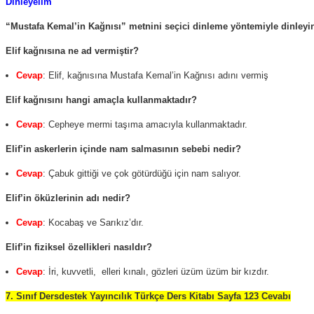
Dinleyelim
“Mustafa Kemal’in Kağnısı” metnini seçici dinleme yöntemiyle dinleyini
Elif kağnısına ne ad vermiştir?
Cevap
: Elif, kağnısına Mustafa Kemal’in Kağnısı adını vermiş
Elif kağnısını hangi amaçla kullanmaktadır?
Cevap
: Cepheye mermi taşıma amacıyla kullanmaktadır.
Elif’in askerlerin içinde nam salmasının sebebi nedir?
Cevap
: Çabuk gittiği ve çok götürdüğü için nam salıyor.
Elif’in öküzlerinin adı nedir?
Cevap
: Kocabaş ve Sarıkız’dır.
Elif’in fiziksel özellikleri nasıldır?
Cevap
: İri, kuvvetli, elleri kınalı, gözleri üzüm üzüm bir kızdır.
7. Sınıf Dersdestek Yayıncılık Türkçe Ders Kitabı Sayfa 123 Cevabı