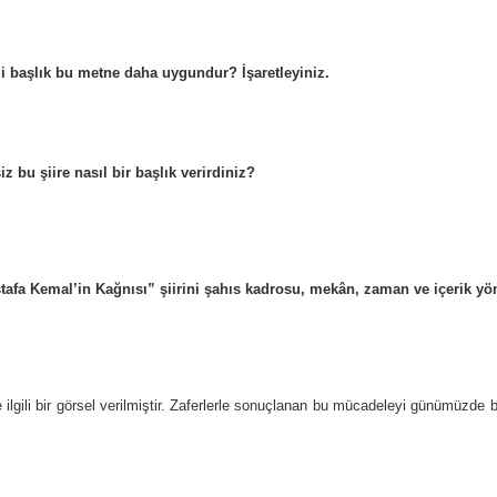
angi başlık bu metne daha uygundur? İşaretleyiniz.
siz bu şiire nasıl bir başlık verirdiniz?
afa Kemal’in Kağnısı” şiirini şahıs kadrosu, mekân, zaman ve içerik yön
lgili bir görsel verilmiştir. Zaferlerle sonuçlanan bu mücadeleyi günümüzde b