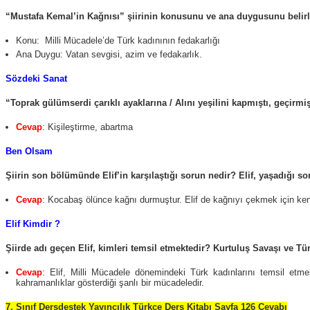
“Mustafa Kemal’in Kağnısı” şiirinin konusunu ve ana duygusunu belirl
Konu: Milli Mücadele’de Türk kadınının fedakarlığı
Ana Duygu: Vatan sevgisi, azim ve fedakarlık.
Sözdeki Sanat
“Toprak gülümserdi çarıklı ayaklarına / Alını yeşilini kapmıştı, geçirm
Cevap
: Kişileştirme, abartma
Ben Olsam
Şiirin son bölümünde Elif’in karşılaştığı sorun nedir? Elif, yaşadığı
Cevap
: Kocabaş ölünce kağnı durmuştur. Elif de kağnıyı çekmek için ken
Elif Kimdir ?
Şiirde adı geçen Elif, kimleri temsil etmektedir? Kurtuluş Savaşı ve Tür
Cevap
: Elif, Milli Mücadele dönemindeki Türk kadınlarını temsil etmek
kahramanlıklar gösterdiği şanlı bir mücadeledir.
7. Sınıf Dersdestek Yayıncılık Türkçe Ders Kitabı Sayfa 126 Cevabı