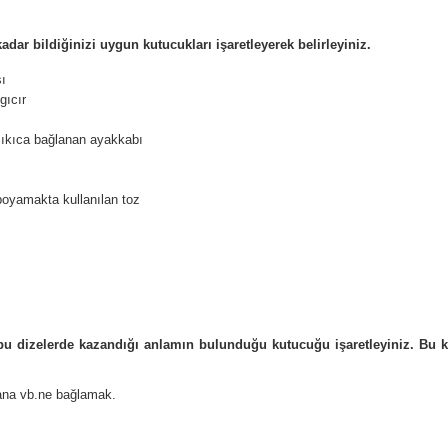
dar bildiğinizi uygun kutucukları işaretleyerek belirleyiniz.
sı
gıcır
e sıkıca bağlanan ayakkabı
 boyamakta kullanılan toz
rin bu dizelerde kazandığı anlamın bulunduğu kutucuğu işaretleyiniz. Bu k
na vb.ne bağlamak.