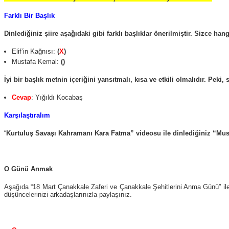
Farklı Bir Başlık
Dinlediğiniz şiire aşağıdaki gibi farklı başlıklar önerilmiştir. Sizce h
Elif’in Kağnısı:
(
X
)
Mustafa Kemal:
()
İyi bir başlık metnin içeriğini yansıtmalı, kısa ve etkili olmalıdır. Peki, 
Cevap
: Yığıldı Kocabaş
Karşılaştıralım
“
Kurtuluş Savaşı Kahramanı Kara Fatma” videosu ile dinlediğiniz “Must
O Günü Anmak
Aşağıda “18 Mart Çanakkale Zaferi ve Çanakkale Şehitlerini Anma Günü” ile i
düşüncelerinizi arkadaşlarınızla paylaşınız.