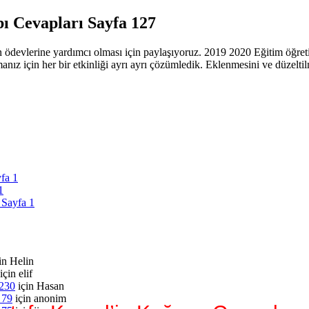
bı Cevapları Sayfa 127
n ödevlerine yardımcı olması için paylaşıyoruz. 2019 2020 Eğitim öğretim
amanız için her bir etkinliği ayrı ayrı çözümledik. Eklenmesini ve düzel
yfa 1
1
 Sayfa 1
in
Helin
için
elif
 230
için
Hasan
 79
için
anonim