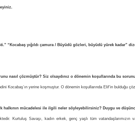
eyiniz.
işti.” “Kocabaş yığıldı çamura / Büyüdü gözleri, büyüdü yürek kadar” dize
 sorunu nasıl çözmüştür? Siz olsaydınız o dönemin koşullarında bu sorunu
dini Kocabaş’ın yerine koşmuştur. O dönemin koşullarında Elif’in bulduğu çö
k halkının mücadelesi ile ilgili neler söyleyebilirsiniz? Duygu ve düşünce
tedir. Kurtuluş Savaşı, kadın erkek, genç yaşlı tüm vatandaşlarımızın vata