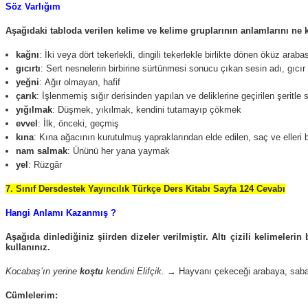
Söz Varlığım
Aşağıdaki tabloda verilen kelime ve kelime gruplarının anlamlarını ne ka
kağnı
: İki veya dört tekerlekli, dingili tekerlekle birlikte dönen öküz araba
gıcırtı
: Sert nesnelerin birbirine sürtünmesi sonucu çıkan sesin adı, gıcır 
yeğni
: Ağır olmayan, hafif
çarık
: İşlenmemiş sığır derisinden yapılan ve deliklerine geçirilen şeritl
yığılmak
: Düşmek, yıkılmak, kendini tutamayıp çökmek
evvel
: İlk, önceki, geçmiş
kına
: Kına ağacının kurutulmuş yapraklarından elde edilen, saç ve elleri
nam salmak
: Ününü her yana yaymak
yel
: Rüzgâr
7. Sınıf Dersdestek Yayıncılık Türkçe Ders Kitabı Sayfa 124 Cevabı
Hangi Anlamı Kazanmış ?
Aşağıda dinlediğiniz şiirden dizeler verilmiştir. Altı çizili kelimele
kullanınız.
Kocabaş’ın yerine
koştu
kendini Elifçik.
→ Hayvanı çekeceği arabaya, saba
Cümlelerim: