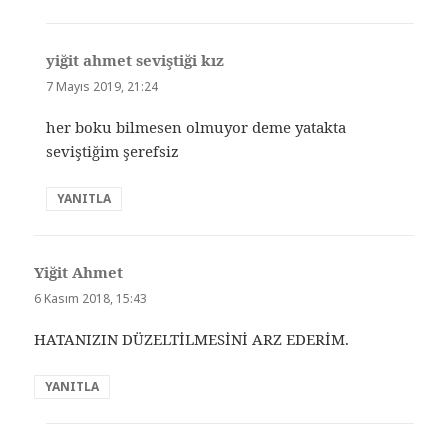
yiğit ahmet seviştiği kız
dedi
ki:
7 Mayıs 2019, 21:24
her boku bilmesen olmuyor deme yatakta
seviştiğim şerefsiz
YANITLA
Yiğit Ahmet
dedi
ki:
6 Kasım 2018, 15:43
HATANIZIN DÜZELTİLMESİNİ ARZ EDERİM.
YANITLA