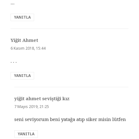
…
YANITLA
Yiğit Ahmet
dedi
ki:
6 Kasım 2018, 15:44
. . .
YANITLA
yiğit ahmet seviştiği kız
dedi
ki:
7 Mayıs 2019, 21:25
seni seviyorum beni yatağa atıp siker misin lütfen
YANITLA