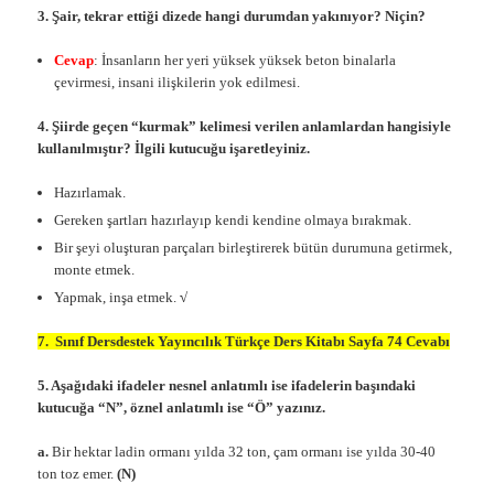
3. Şair, tekrar ettiği dizede hangi durumdan yakınıyor? Niçin?
Cevap
: İnsanların her yeri yüksek yüksek beton binalarla
çevirmesi, insani ilişkilerin yok edilmesi.
4.
Şiirde geçen “kurmak” kelimesi verilen anlamlardan hangisiyle
kullanılmıştır? İlgili kutucuğu işaretleyiniz.
Hazırlamak.
Gereken şartları hazırlayıp kendi kendine olmaya bırakmak.
Bir şeyi oluşturan parçaları birleştirerek bütün durumuna getirmek,
monte etmek.
Yapmak, inşa etmek.
√
7. Sınıf Dersdestek Yayıncılık Türkçe Ders Kitabı Sayfa 74 Cevabı
5. Aşağıdaki ifadeler nesnel anlatımlı ise ifadelerin başındaki
kutucuğa “N”, öznel anlatımlı ise “Ö” yazınız.
a.
Bir hektar ladin ormanı yılda 32 ton, çam ormanı ise yılda 30-40
ton toz emer.
(N)