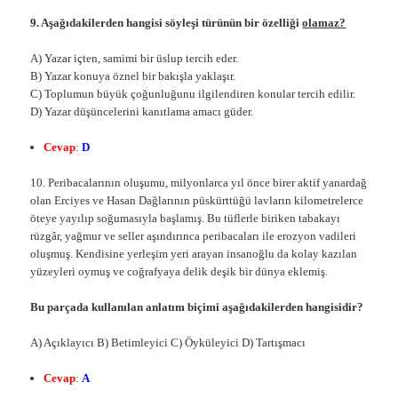
9. Aşağıdakilerden hangisi söyleşi türünün bir özelliği
olamaz?
A) Yazar içten, samimi bir üslup tercih eder.
B) Yazar konuya öznel bir bakışla yaklaşır.
C) Toplumun büyük çoğunluğunu ilgilendiren konular tercih edilir.
D) Yazar düşüncelerini kanıtlama amacı güder.
Cevap
:
D
10. Peribacalarının oluşumu, milyonlarca yıl önce birer aktif yanardağ
olan Erciyes ve Hasan Dağlarının püskürttüğü lavların kilometrelerce
öteye yayılıp soğumasıyla başlamış. Bu tüflerle biriken tabakayı
rüzgâr, yağmur ve seller aşındırınca peribacaları ile erozyon vadileri
oluşmuş. Kendisine yerleşim yeri arayan insanoğlu da kolay kazılan
yüzeyleri oymuş ve coğrafyaya delik deşik bir dünya eklemiş.
Bu parçada kullanılan anlatım biçimi aşağıdakilerden hangisidir?
A) Açıklayıcı B) Betimleyici C) Öyküleyici D) Tartışmacı
Cevap
:
A