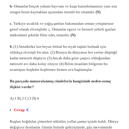
b-
Ormanlar birçok yabani hayvanı ve kuşu barındırmasının yanı sıra
zengin besin kaynakları açısından önemli bir ortamdır.
(N)
c.
Türkiye sıcaklık ve yağış şartları bakımından orman yetişmesine
genel olarak elverişlidir. ç. Ormanlar egzoz ve benzeri zehirli gazları
mükemmel şekilde filtre eder, temizler.
(N)
6.
(1) Antarktika’nın beyaz örtüsü bu siyah taşları bulmak için
oldukça elverişli bir alan. (2) Buraya da dünyanın her yerine düştüğü
kadar meteorit düşüyor. (3) Ancak daha göze çarpıcı olduğundan
meteorit avı daha kolay oluyor. (4) Bilim insanları bölgenin bu
avantajını keşfeder keşfetmez hemen ava başlamışlar.
Bu parçada numaralanmış cümlelerin hangisinde neden-sonuç
ilişkisi vardır?
A) 1 B) 2 C) 3 D) 4
Cevap
:
C
Kuşları boğdular, çimenleri söktüler, yollar çamur içinde kaldı. Dünya
değişiyor dostlarım. Günün birinde gökyüzünde, güz mevsiminde