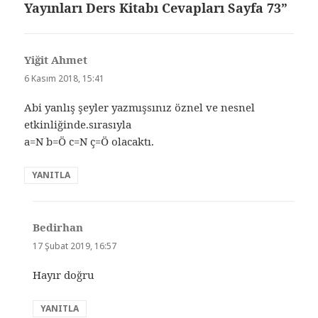
Yayınları Ders Kitabı Cevapları Sayfa 73”
Yiğit Ahmet
dedi
ki:
6 Kasım 2018, 15:41
Abi yanlış şeyler yazmışsınız öznel ve nesnel
etkinliğinde.sırasıyla
a=N b=Ö c=N ç=Ö olacaktı.
YANITLA
Bedirhan
dedi
ki:
17 Şubat 2019, 16:57
Hayır doğru
YANITLA