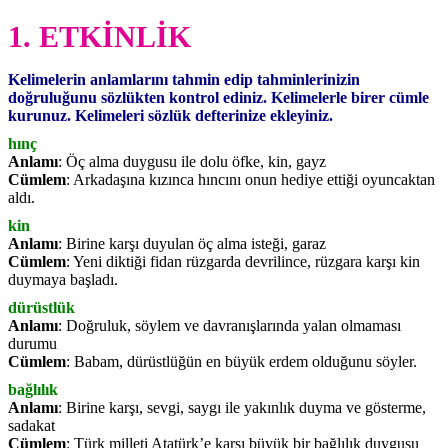
1. ETKİNLİK
Kelimelerin anlamlarını tahmin edip tahminlerinizin
doğruluğunu sözlükten kontrol ediniz. Kelimelerle birer cümle
kurunuz. Kelimeleri sözlük defterinize ekleyiniz.
hınç
Anlamı
: Öç alma duygusu ile dolu öfke, kin, gayz
Cümlem
: Arkadaşına kızınca hıncını onun hediye ettiği oyuncaktan
aldı.
kin
Anlamı
: Birine karşı duyulan öç alma isteği, garaz
Cümlem
: Yeni diktiği fidan rüzgarda devrilince, rüzgara karşı kin
duymaya başladı.
dürüstlük
Anlamı
: Doğruluk, söylem ve davranışlarında yalan olmaması
durumu
Cümlem
: Babam, dürüstlüğün en büyük erdem olduğunu söyler.
bağlılık
Anlamı
: Birine karşı, sevgi, saygı ile yakınlık duyma ve gösterme,
sadakat
Cümlem
: Türk milleti Atatürk’e karşı büyük bir bağlılık duygusu