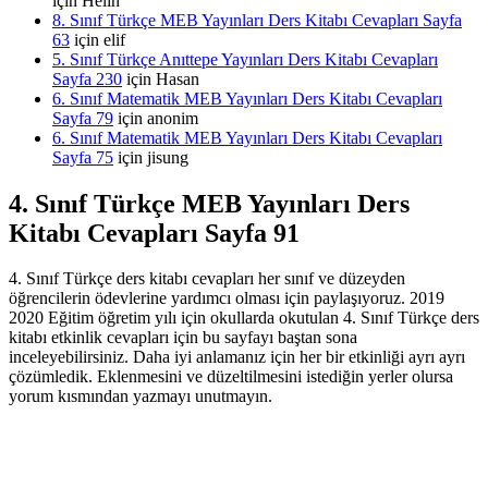
için
Helin
8. Sınıf Türkçe MEB Yayınları Ders Kitabı Cevapları Sayfa
63
için
elif
5. Sınıf Türkçe Anıttepe Yayınları Ders Kitabı Cevapları
Sayfa 230
için
Hasan
6. Sınıf Matematik MEB Yayınları Ders Kitabı Cevapları
Sayfa 79
için
anonim
6. Sınıf Matematik MEB Yayınları Ders Kitabı Cevapları
Sayfa 75
için
jisung
4. Sınıf Türkçe MEB Yayınları Ders
Kitabı Cevapları Sayfa 91
4. Sınıf Türkçe ders kitabı cevapları her sınıf ve düzeyden
öğrencilerin ödevlerine yardımcı olması için paylaşıyoruz. 2019
2020 Eğitim öğretim yılı için okullarda okutulan 4. Sınıf Türkçe ders
kitabı etkinlik cevapları için bu sayfayı baştan sona
inceleyebilirsiniz. Daha iyi anlamanız için her bir etkinliği ayrı ayrı
çözümledik. Eklenmesini ve düzeltilmesini istediğin yerler olursa
yorum kısmından yazmayı unutmayın.