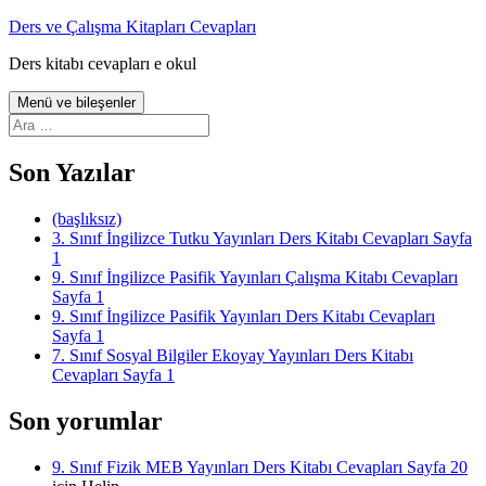
İçeriğe
Ders ve Çalışma Kitapları Cevapları
atla
Ders kitabı cevapları e okul
Menü ve bileşenler
Arama:
Son Yazılar
(başlıksız)
3. Sınıf İngilizce Tutku Yayınları Ders Kitabı Cevapları Sayfa
1
9. Sınıf İngilizce Pasifik Yayınları Çalışma Kitabı Cevapları
Sayfa 1
9. Sınıf İngilizce Pasifik Yayınları Ders Kitabı Cevapları
Sayfa 1
7. Sınıf Sosyal Bilgiler Ekoyay Yayınları Ders Kitabı
Cevapları Sayfa 1
Son yorumlar
9. Sınıf Fizik MEB Yayınları Ders Kitabı Cevapları Sayfa 20