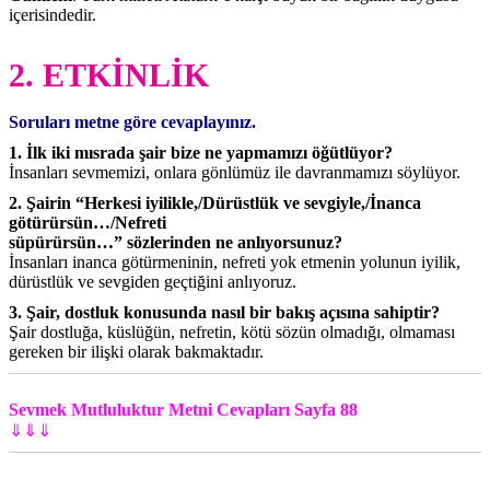
içerisindedir.
2. ETKİNLİK
Soruları metne göre cevaplayınız.
1. İlk iki mısrada şair bize ne yapmamızı öğütlüyor?
İnsanları sevmemizi, onlara gönlümüz ile davranmamızı söylüyor.
2. Şairin “Herkesi iyilikle,/Dürüstlük ve sevgiyle,/İnanca
götürürsün…/Nefreti
süpürürsün…” sözlerinden ne anlıyorsunuz?
İnsanları inanca götürmeninin, nefreti yok etmenin yolunun iyilik,
dürüstlük ve sevgiden geçtiğini anlıyoruz.
3. Şair, dostluk konusunda nasıl bir bakış açısına sahiptir?
Şair dostluğa, küslüğün, nefretin, kötü sözün olmadığı, olmaması
gereken bir ilişki olarak bakmaktadır.
Sevmek Mutluluktur Metni Cevapları Sayfa 88
⇓⇓⇓