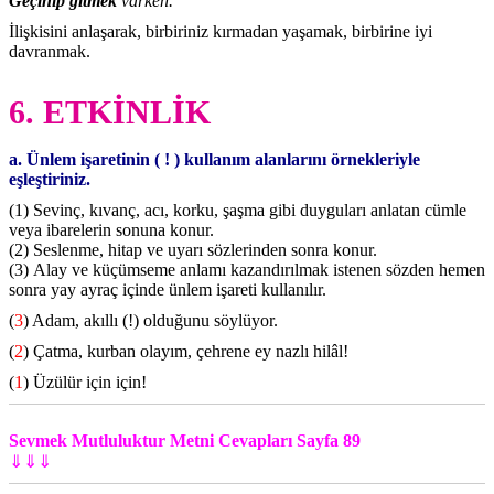
Geçinip gitmek
varken.
İlişkisini anlaşarak, birbiriniz kırmadan yaşamak, birbirine iyi
davranmak.
6. ETKİNLİK
a. Ünlem işaretinin ( ! ) kullanım alanlarını örnekleriyle
eşleştiriniz.
(1) Sevinç, kıvanç, acı, korku, şaşma gibi duyguları anlatan cümle
veya ibarelerin sonuna konur.
(2) Seslenme, hitap ve uyarı sözlerinden sonra konur.
(3) Alay ve küçümseme anlamı kazandırılmak istenen sözden hemen
sonra yay ayraç içinde ünlem işareti kullanılır.
(
3
) Adam, akıllı (!) olduğunu söylüyor.
(
2
) Çatma, kurban olayım, çehrene ey nazlı hilâl!
(
1
) Üzülür için için!
Sevmek Mutluluktur Metni Cevapları Sayfa 89
⇓⇓⇓